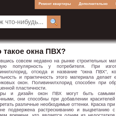
Ремонт квартиры
Дополнительно
о такое окна ПВХ?
вшись совсем недавно на рынке строительных мат
шую популярность у потребителя. При изгот
инилхлорид, отсюда и название "окна ПВХ", ко
льность и практичность этого материала делает
иковых окон. Поливинилхлорид способен при об
енной пластичности.
еры и дизайн окон ПВХ могут быть самыми
чными, они способны при добавлении красителей
ретать различные необходимые оттенки. Краска при
 не подвержена растрескиванию и выцветанию с
ием времени, что является одним из недостатков