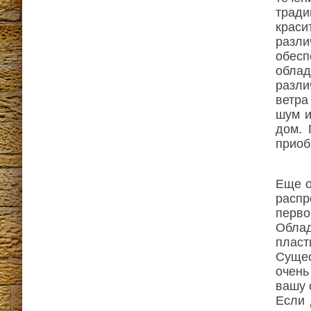
трад
крас
разл
обес
обла
разли
ветра
шум и
дом. 
приоб
Еще о
распр
перво
Обла
пласт
Сущес
очень
вашу 
Если 