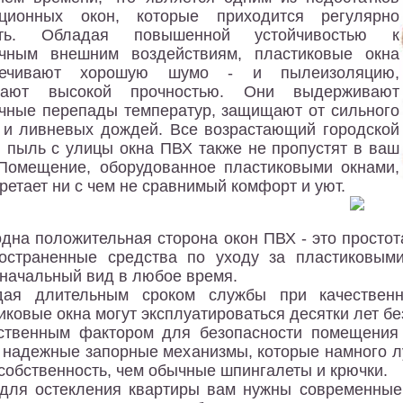
иционных окон, которые приходится регулярно
ить. Обладая повышенной устойчивостью к
ичным внешним воздействиям, пластиковые окна
печивают хорошую шумо - и пылеизоляцию,
дают высокой прочностью. Они выдерживают
чные перепады температур, защищают от сильного
 и ливневых дождей. Все возрастающий городской
 пыль с улицы окна ПВХ также не пропустят в ваш
Помещение, оборудованное пластиковыми окнами,
ретает ни с чем не сравнимый комфорт и уют.
дна положительная сторона окон ПВХ - это просто
остраненные средства по уходу за пластиковым
начальный вид в любое время.
дая длительным сроком службы при качественн
иковые окна могут эксплуатироваться десятки лет бе
твенным фактором для безопасности помещения 
 надежные запорные механизмы, которые намного лу
собственность, чем обычные шпингалеты и крючки.
для остекления квартиры вам нужны современные,