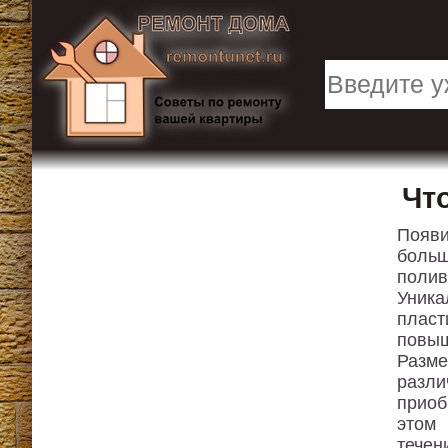
Чт
Появи
боль
полив
Уника
пласт
повыш
Разм
разли
приоб
этом
течен