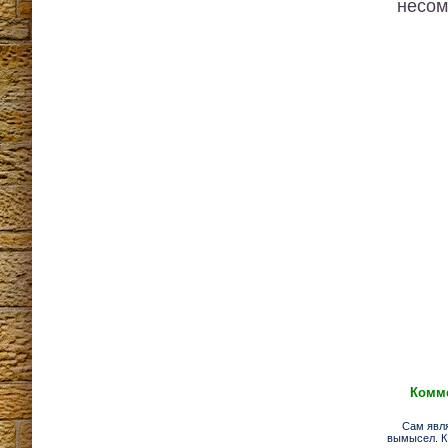
несом
Комме
Сам явл
вымысел. К