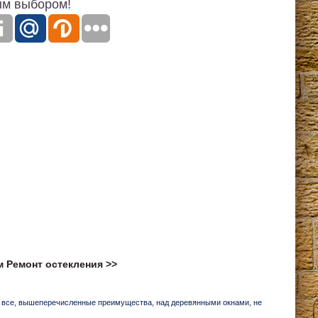
ым выбором!
ам
Ремонт остекления >>
о все, вышеперечисленные преимущества, над деревянными окнами, не