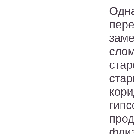
Одн
пер
зам
слом
ста
стар
кор
гип
про
флиз