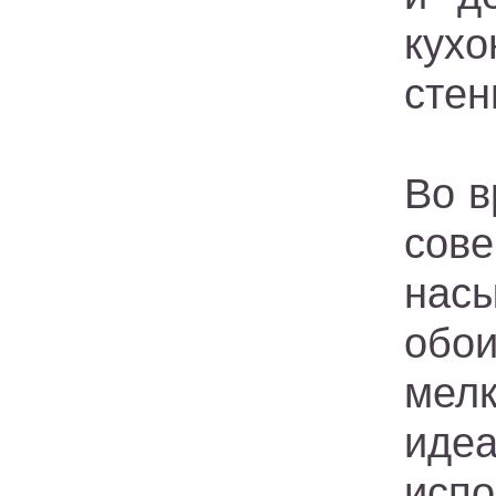
кухо
стен
Во в
сове
нас
обо
мел
иде
исп