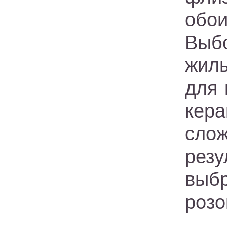
обои
Выб
жил
для 
кер
сло
резу
выб
розо