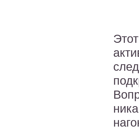
Это
акти
сле
под
Воп
ник
наго