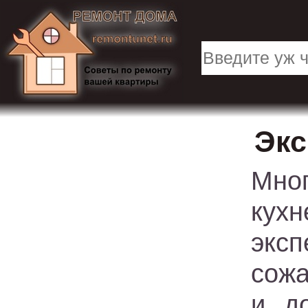
Экс
Мно
кух
эксп
сожа
и д