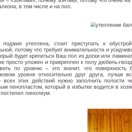
я – «зонтики», почему зонтики, потому что очень на
алкона, в том числе и на пол.
 лоджия утеплена, стоит приступать к обустрой
ьной, потому что требует внимательности и усидчив
торый будет крепиться Ваш пол из доски или ламина
не просто уложен и прикреплен к полу дюбель-гвозд
вить по уровню – это значит, что поверхность
ковом уровне относительно друг друга, лучше вс
 всех этих действий нужно заполнить полости ч
ым пенопластом, который в избытке водится в хозя
 постелил линолеум.