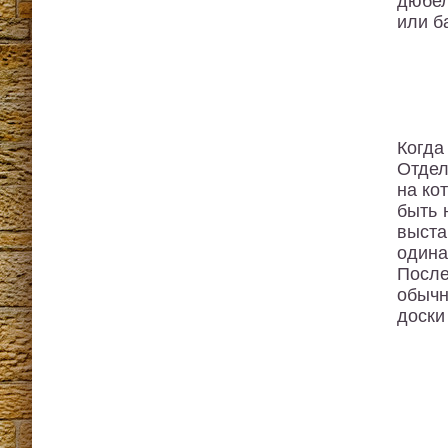
дюбел
или б
Когда
Отдел
на ко
быть 
выста
одина
После
обычн
доски