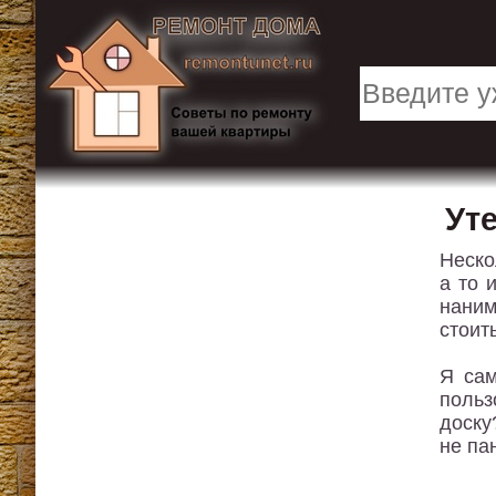
Ут
Неско
а то 
наним
стоит
Я сам
польз
доску
не па