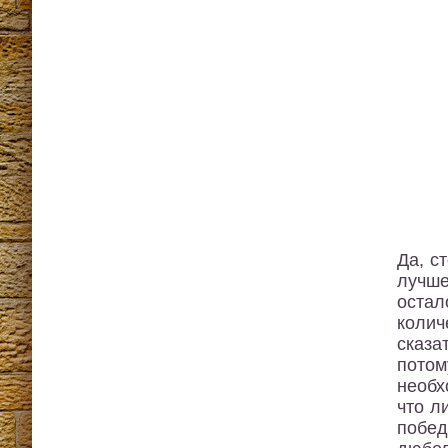
Да, с
лучше
остал
колич
сказа
пото
необх
что л
побе