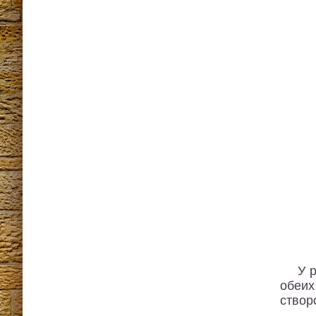
У 
обеих
створ