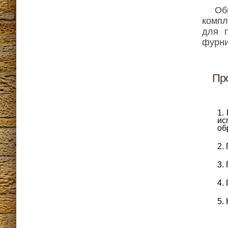
Об
компл
для п
фурни
Про
ис
об