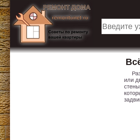
Вс
Ра
или д
стены
котор
задви