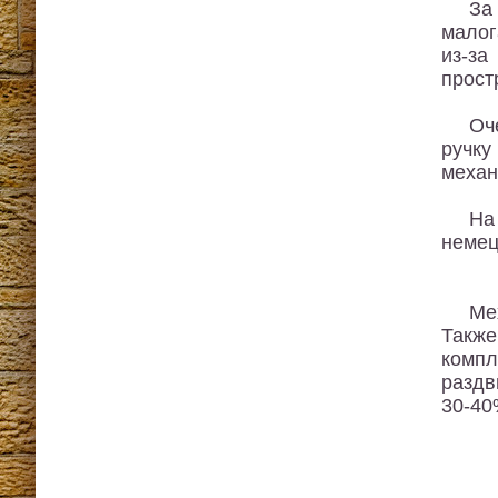
За
малог
из-з
прост
Оч
ручку
механ
На
немец
Ме
Также
компл
раздв
30-40