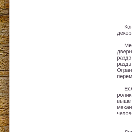
Ко
декор
Ме
дверн
раздв
раздв
Огран
перем
Ес
ролик
выше 
меха
челов