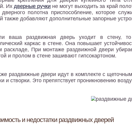
ерные крепления для дверей купейного типа от
й. Их
дверные ручки
не могут выходить за край пол
 дверного полотна приспособление, которое слу
й также добавляют дополнительные запорные устро
ли ваша раздвижная дверь уходит в стену, то
лический каркас в стене. Она повышает устойчиво
 раскладе, При монтаже раздвижной двери убирае
той и пролом в стене зашивают гипсокартоном.
кже раздвижные двери идут в комплекте с щеточным
ки и створки. Это препятствует проникновению возду
оимость и недостатки раздвижных дверей