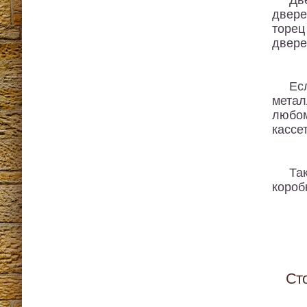
Дв
двере
торец
двере
Ес
метал
любом
кассе
Та
короб
Ст