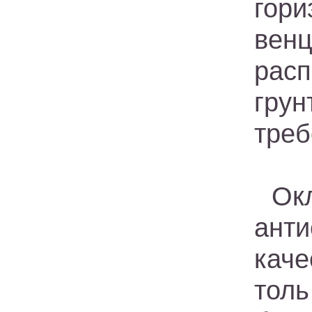
гор
ве
расп
гру
треб
Ок
ант
кач
толь