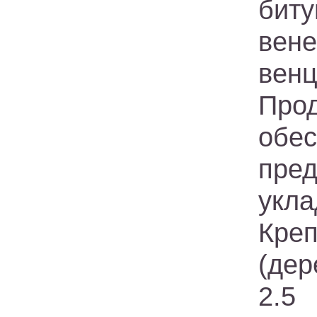
бит
вен
вен
Про
обес
пре
укл
Креп
(де
2.5