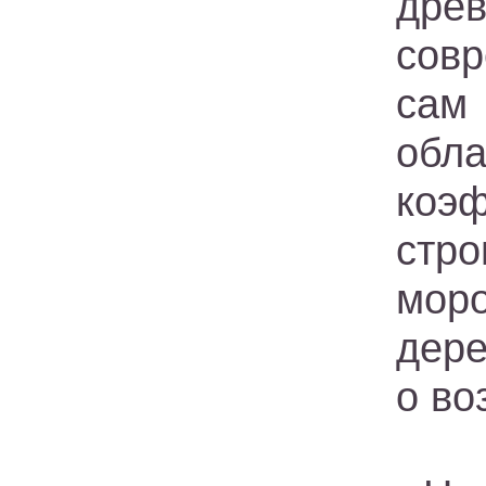
дре
сов
сам
об
коэ
стр
моро
дере
о во