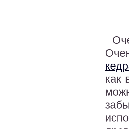
Оч
Оче
кедр
как 
можн
заб
испо