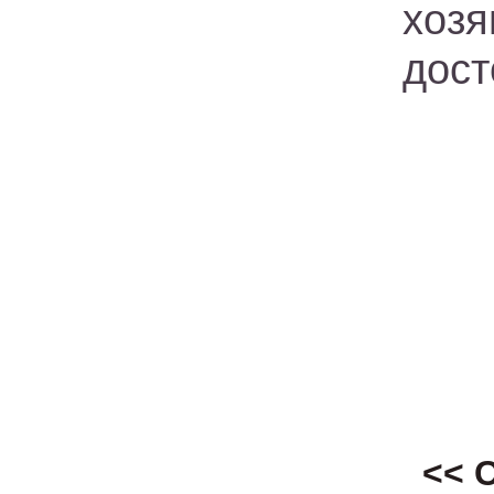
хозя
дост
<< 