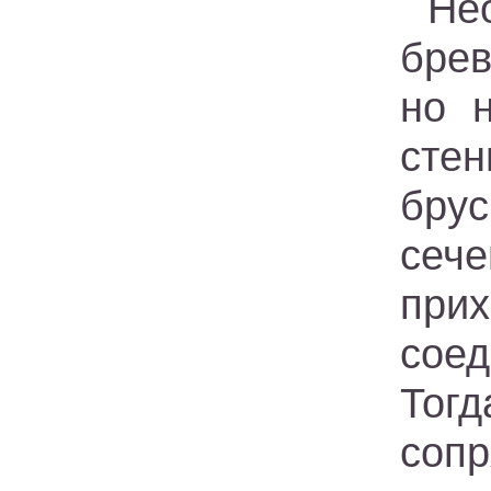
Не
брев
но 
стен
брус
сеч
пр
сое
Тог
сопр