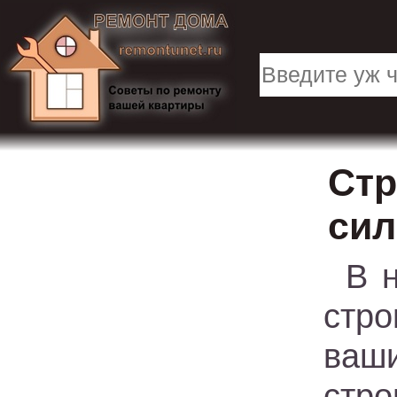
Стр
си
В 
стр
ваш
стр