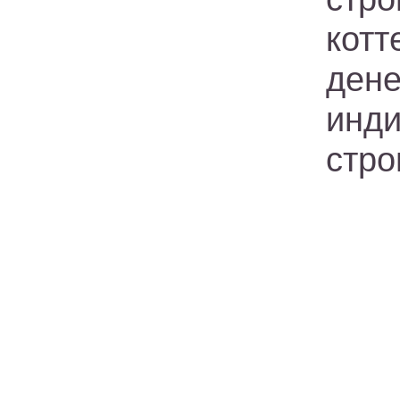
котт
дене
ин
стро