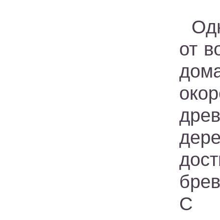
Од
от в
дом
око
древ
дер
дос
брев
С 