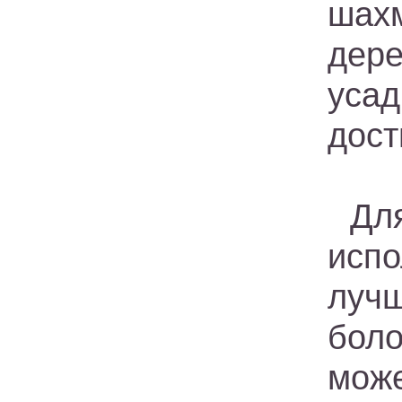
шах
дере
усад
дост
Дл
исп
луч
бол
мож