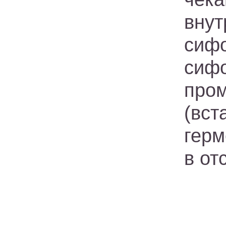
вну
сиф
сиф
про
(вс
герм
в от