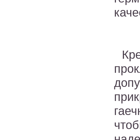
каче
Кр
про
доп
при
гае
что
над