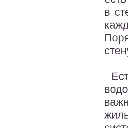
в ст
каж
Пор
стен
Ес
вод
важ
жил
сис