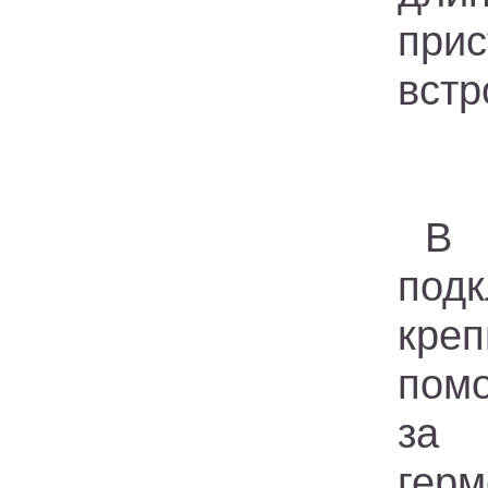
при
встр
подк
креп
помо
за 
гер