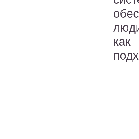
обес
люди
как
подх