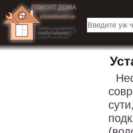
Уст
Не
совр
сут
под
(во