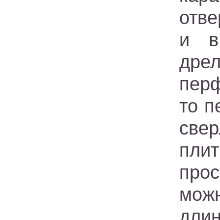
отве
и в
дрел
перф
то п
свер
пли
про
можн
дли