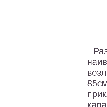
Ра
наи
возл
85с
при
кар