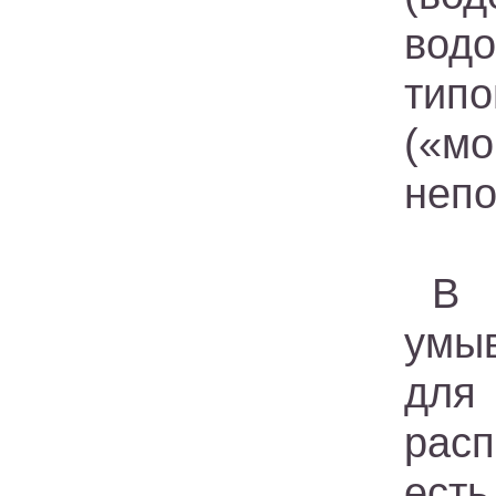
водо
тип
(«м
непо
В 
умыв
д
расп
есть