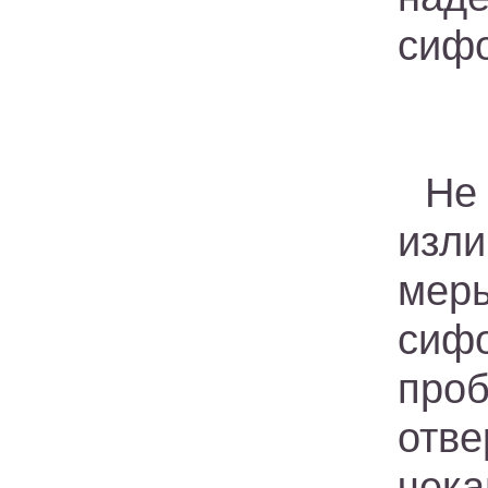
сифо
Не
изли
меры
сиф
про
отв
чек