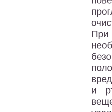
пов
про
очис
При
нео
без
пол
вред
и р
ве