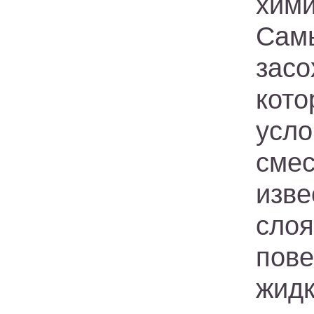
хими
Сам
зас
кот
усло
сме
изве
сло
пов
жид