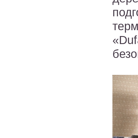
под
тер
«Du
безо