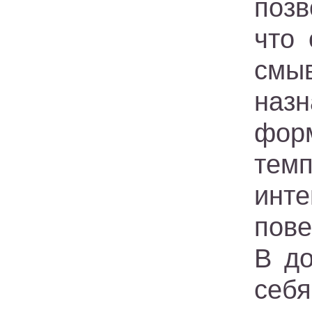
позв
что 
смы
наз
фор
тем
инт
пове
В д
себ