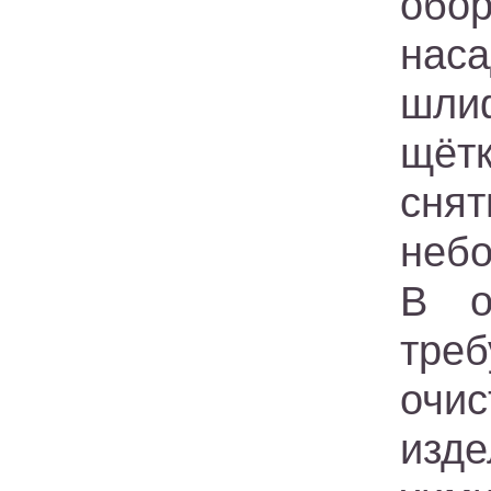
обо
наса
шли
щёт
снят
неб
В о
тре
очи
изд