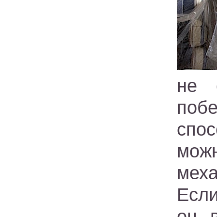
не 
поб
спо
мож
меха
Если
он 