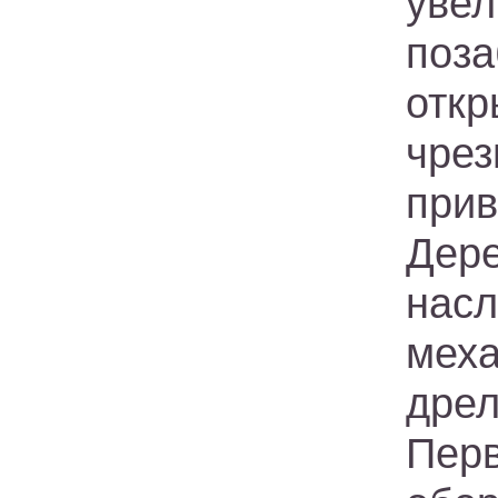
уве
поз
откр
чре
прив
Дер
нас
меха
дрел
Пер