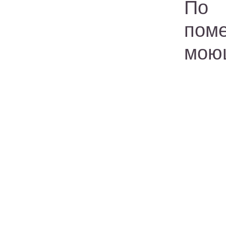
По 
пом
моющ