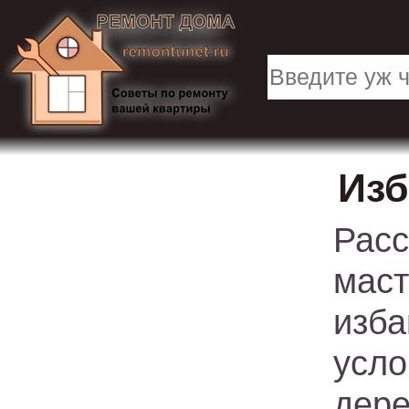
Изб
Рас
мас
изб
усл
дере