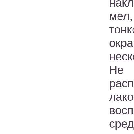
нак
мел
тонк
окр
неск
Не 
рас
лако
вос
сре