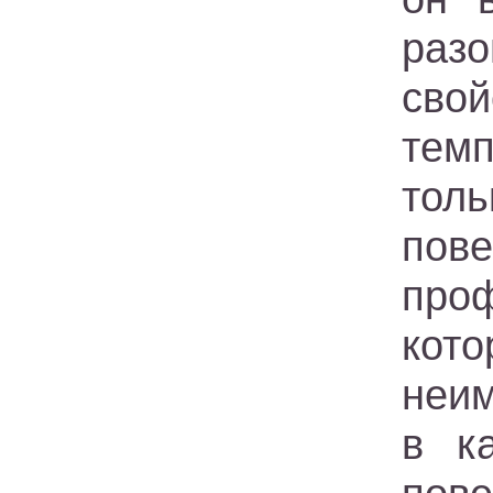
раз
свой
темп
тол
пов
про
кот
неим
в к