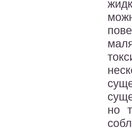
жидк
мож
пов
мал
токс
нес
сущ
суще
но 
собл