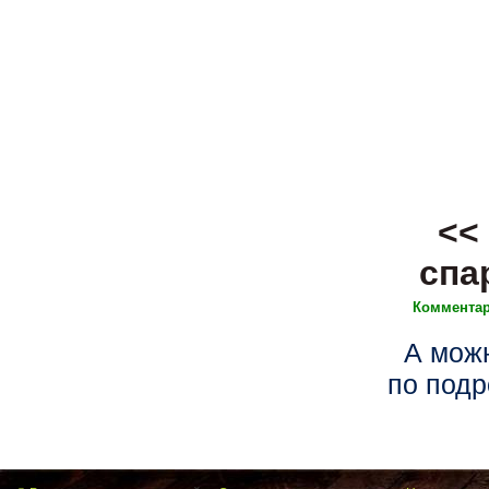
<<
спа
Комментар
А можн
по подр