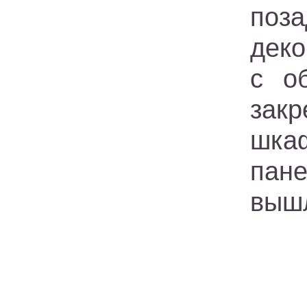
поз
деко
с о
зак
шка
пан
вышл