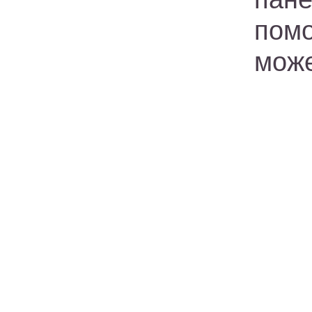
помо
може