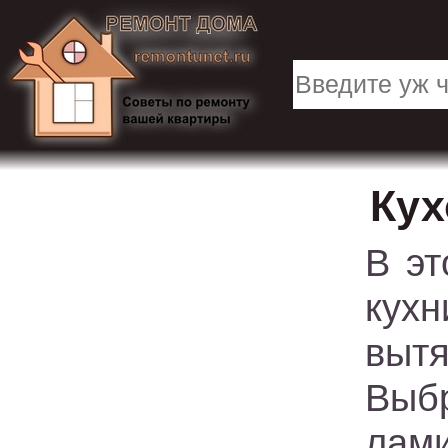
Кух
В эт
кухн
вытя
Вы
лами