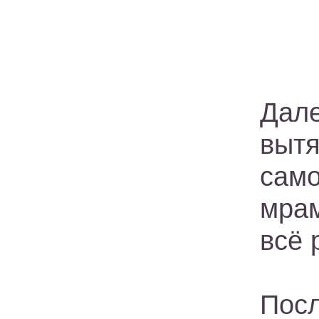
Дал
вытя
само
мрам
всё 
Пос