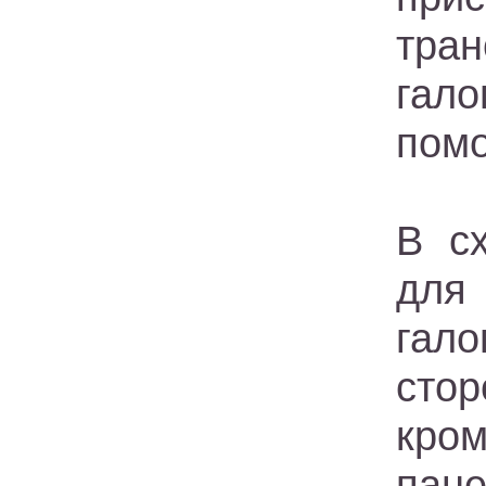
тра
гал
помо
В сх
для
гало
стор
кро
пане