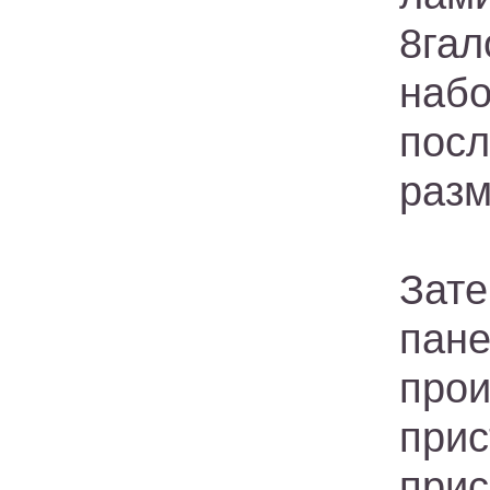
8гал
наб
посл
разм
Зат
пан
прои
при
при