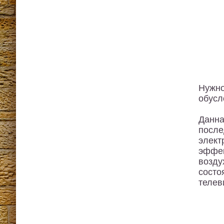
Нужно
обусл
Данна
посл
элект
эффек
возду
состо
телев