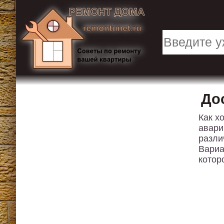
До
Как х
авари
разли
Вариа
котор