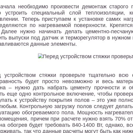
ачала необходимо произвести демонтаж старого 
о устроить специальный слой теплоизоляции, 
влении. Теперь приступаем к установке самих на
еделяются по нагреваемой поверхности. Крепятс
 Далее нужно начинать делать цементно-песчаную
ить выпуски под датчик и терморегулятор в нужном м
авливаются данные элементы.
 устройством стяжки проверьте тщательно всю с
равность будет просто невозможно и весь матери
на – нужно дать набрать цементу прочности и о
ть еще одно контрольное включение, чтобы провер
упать к устройству покрытия полов – это уже полн
любым. Контрольную загрузку полов следует делать 
уатацию обогреваемого пола. Мощность нагревател
помещения, причем при расчете нужно взять 70% о
 на обогрев будет требовать 840-1400 Вт, однако, в
рживать, так что данные расчеты могут быть как ниже