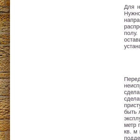
Для н
Нужн
напра
распр
полу.
остав
устан
Перед
неисп
сдела
сдела
прист
быть 
экспл
метр 
кв. м
подде