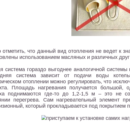
 отметить, что данный вид отопления не ведет к зн
овлены использованием масляных и различных други
я система гораздо выгоднее аналогичной системы в
едняя система зависит от подачи воды котель
рическом отоплении можно регулировать, что исклю
та. Площадь нагревания получается большой, од
ха поднимаются где-то до 1,2-1,5 м – это не со
янии перегрева. Сам нагревательный элемент пр
изионный, который прокладывается под покрытием п