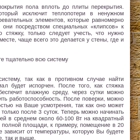
покрытия пола вплоть до плиты перекрытия.
который исключит теплопотери в ненужном
гревательных элементов, которые равномерно
я они посредством специальных «клипсов» к
 стяжку, только следует учесть, что нужно
есте, чаще всего это делается у стены, где и
истему, так как в противном случае найти
ал будет испорчен. После того, как стяжка
беспечит влажную среду, через сутки можно
ить работоспособность. После поверки, можно
остью на Ваше усмотрения, так как оно может
только после 3 суток. Теперь можно начинать
ей в среднем около 60-100 Вт на квадратный
т полной площади, к примеру, помещение в 20
се зависит от температуры, которую Вы будете
, так и выше.