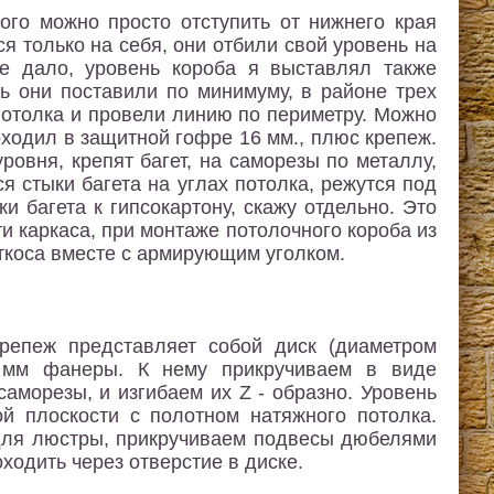
ого можно просто отступить от нижнего края
я только на себя, они отбили свой уровень на
е дало, уровень короба я выставлял также
нь они поставили по минимуму, в районе трех
 потолка и провели линию по периметру. Можно
ходил в защитной гофре 16 мм., плюс крепеж.
ровня, крепят багет, на саморезы по металлу,
 стыки багета на углах потолка, режутся под
и багета к гипсокартону, скажу отдельно. Это
и каркаса, при монтаже потолочного короба из
откоса вместе с армирующим уголком.
репеж представляет собой диск (диаметром
2 мм фанеры. К нему прикручиваем в виде
аморезы, и изгибаем их Z - образно. Уровень
й плоскости с полотном натяжного потолка.
для люстры, прикручиваем подвесы дюбелями
ходить через отверстие в диске.