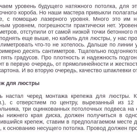
чаем уровень будущего натяжного потолка, для эт
очного короба. Но наши мастера привыкли полагатьс
е, с помощью лазерного уровня. Много это им н
ным уровнем, погрешности практически нет. Урове
метров, отступили от самой низкой точки бетонного
поднять еще выше, но кабель для люстры, у нас про
лиметровать что-то не хотелось. Дальше по линии у
римерно десять сантиметров. Тщательно подгоняются
 пять градусов. Про плотность и надежность подгонк
ит в первую очередь, от прямолинейности и жесткост
картона. И во вторую очередь, качество шпаклевки 
еж для люстры
ь настал черед монтажа крепежа для люстры. К
м.), с отверстием по центру, вырезанный из 1
ольника, три оцинкованных потолочных подвеса на с
ы нижнего края диска, должен получиться в одно
ившийся крепеж, ставим в предполагаемом месте 
), к основанию несущего потолка. Провод должен про