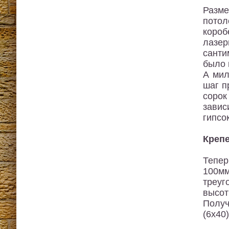
Разме
потол
короб
лазер
санти
было 
А мил
шаг п
сорок
завис
гипсо
Креп
Тепер
100м
треуг
высот
Получ
(6х40