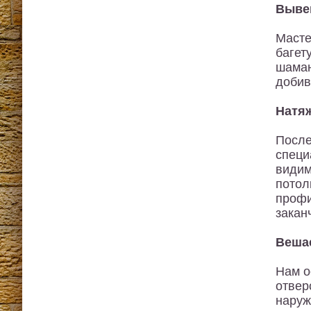
Выве
Масте
багет
шаман
добив
Натя
Посл
специ
видим
потол
профи
закан
Веша
Нам о
отвер
наруж