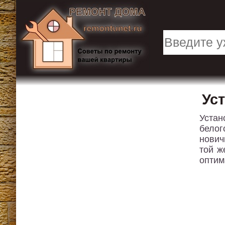
Ус
Устан
белог
нович
той ж
оптим