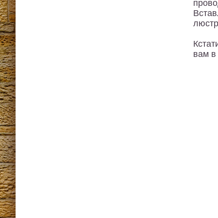
прово
Встав
люстр
Кстат
вам в