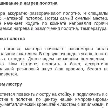
шивание и нагрев полотна
ра аккуратно разворачивают полотно, и специал
у. Натяжной потолок. Потом самый смелый мастер,
 начинает ходить по комнате направляя горячи
аемся нагрева и размягчения полотна. Температура 
жка полотна
е нагрева, мастера начинают равномерно встав
альным шпателем. В первую очередь в углах, а пото
ых складок. Далее ждем остывания помещения, 
ка. Нам остается вставить в багет, декоратив
льный резиновый шнур (как правило, белого цв
чивается.
ем люстру
стается повесить люстру на стойку, и подключить к 
стие в полотне, по центру нашей импровизирова
у. Металлический кронштейн люстры с шпильками, 