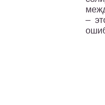
межд
– эт
оши