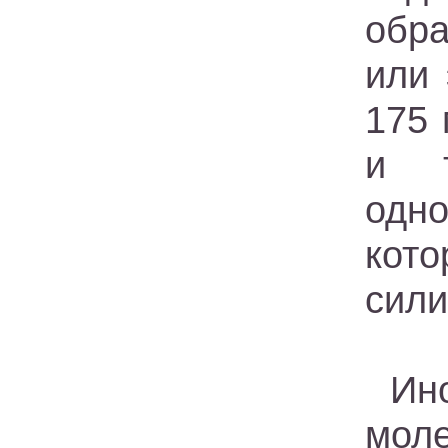
обра
или
175 
и т
одн
кото
сили
Ин
мол