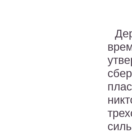
Де
врем
утв
сбе
пла
ни
трех
силь