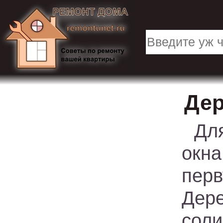
Дер
Дл
окн
пер
Дер
соли