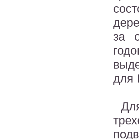
сос
дере
за 
годо
выде
для 
Дл
тре
под