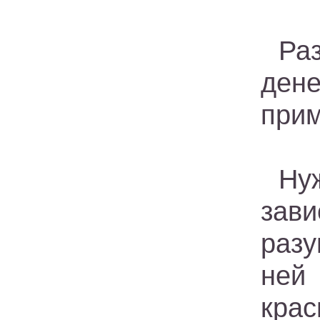
Ра
ден
прим
Ну
зави
разу
ней 
крас