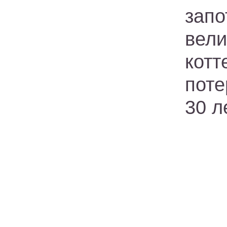
зап
вел
кот
поте
30 л