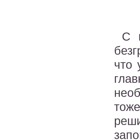
С 
безг
что 
глав
нео
тоже
реши
запо