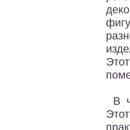
дек
фиг
раз
изде
Этот
пом
В 
Это
пра