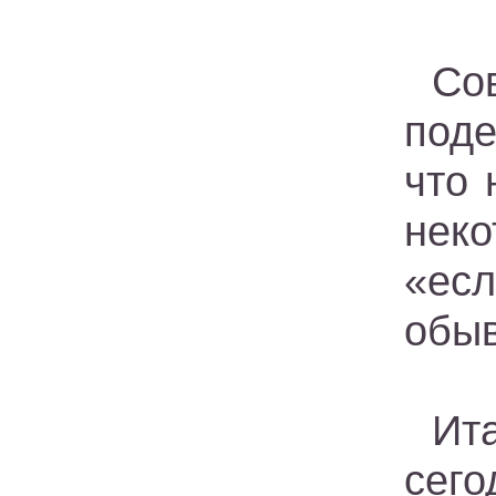
Со
поде
что 
нек
«есл
обыв
Ит
сего