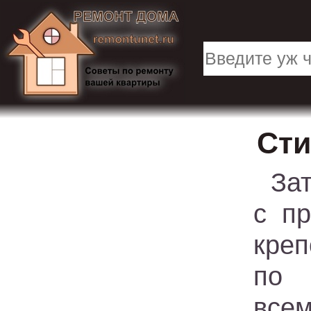
Сти
Зат
с п
креп
по 
всем