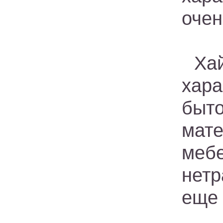
очен
Ха
хар
быт
мат
ме
нет
еще 