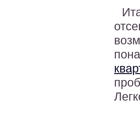
Ит
отс
воз
пон
квар
про
Легк