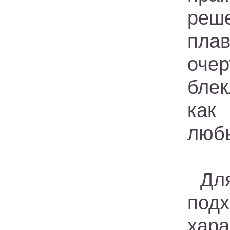
реш
пла
оче
блек
как
люб
Дл
по
хар