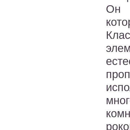
Он 
кото
Клас
эле
ес
про
исп
мно
ком
роко