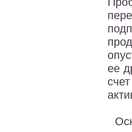
Проб
пере
подп
про
опус
ее д
сче
акти
Ос