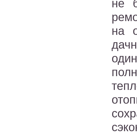
не 
ремо
на 
дачн
оди
пол
теп
отоп
сох
сэко