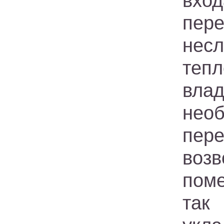
вхо
пер
не
тепл
вла
нео
пер
возв
пом
так