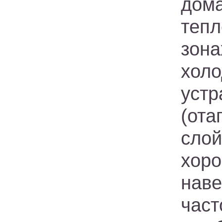
дома
теп
зон
хол
уст
(от
сло
хор
наве
част