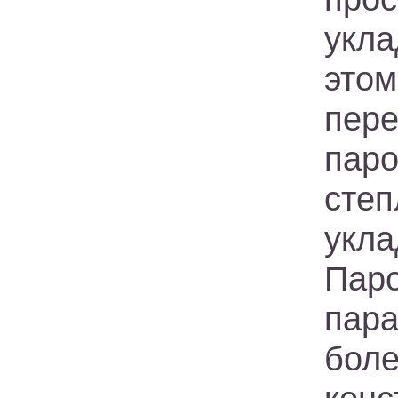
укл
это
пер
пар
сте
укл
Паро
пара
бол