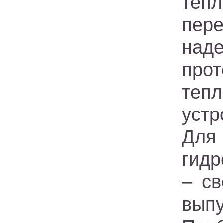
теп
пер
над
про
теп
уст
Для
гид
– св
выпу