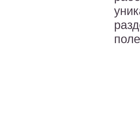
уни
раз
поле