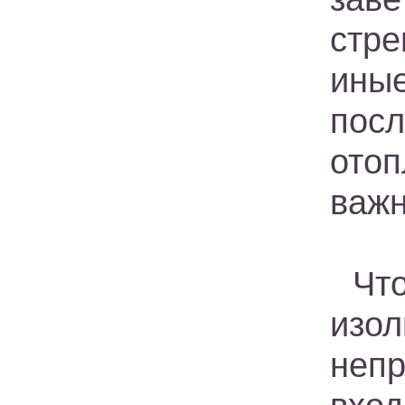
стр
ины
пос
отоп
важн
Чт
изол
непр