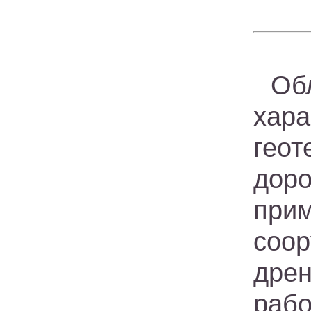
Об
хара
геот
дор
при
соо
дре
раб