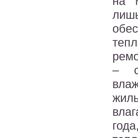
на 
лиш
обе
теп
ремо
– с
влаж
жилы
влаг
год