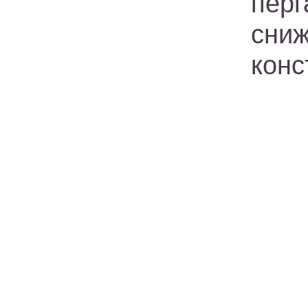
пер
сни
конс