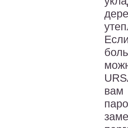
укл
дер
утеп
Есл
бол
можн
URSA
вам
пар
зам