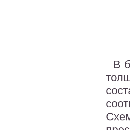
В 
тол
сос
соот
Схе
прос