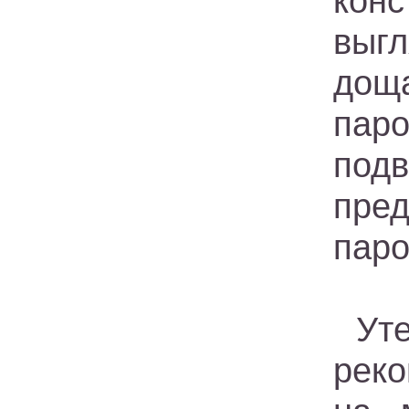
кон
выгл
дощ
пар
под
пре
паро
Ут
реко