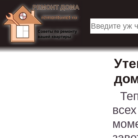
Уте
до
Те
все
мом
зав