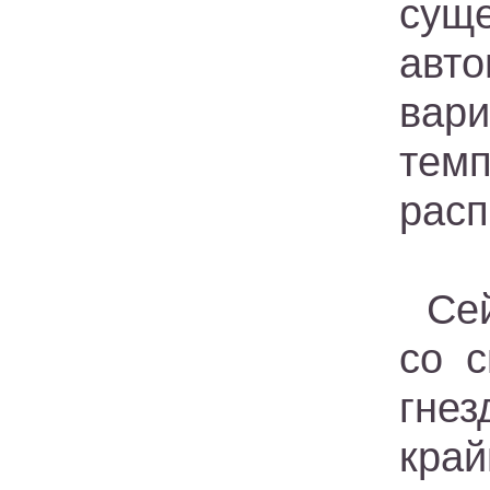
сущ
авто
вар
темп
расп
Се
со 
гнез
кра