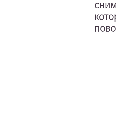
сни
кото
пово