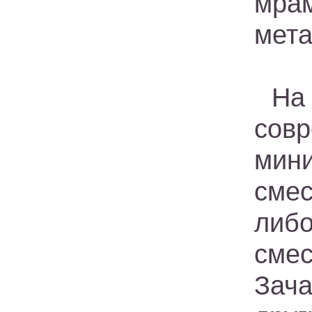
мр
мета
На
сов
мин
сме
либ
сме
Зач