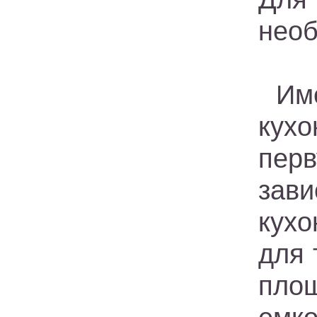
необ
Им
кухо
пер
зав
кухо
для 
пло