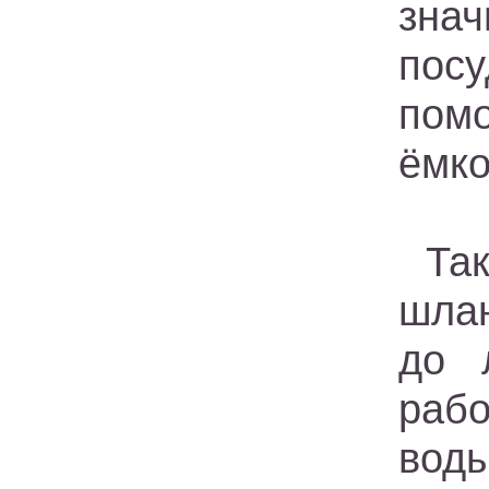
знач
посу
пом
ёмко
Та
шлан
до 
рабо
вод