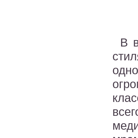
В 
сти
одн
огр
кла
все
мед