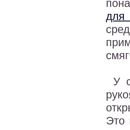
пон
для
сре
прим
смяг
У 
руко
откр
Это 