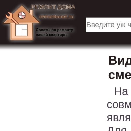
Вид
сме
На
сов
явля
Для