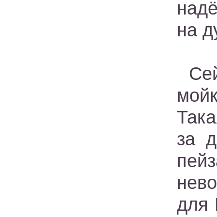
надё
на д
Се
мойк
Така
за 
пей
нево
для 