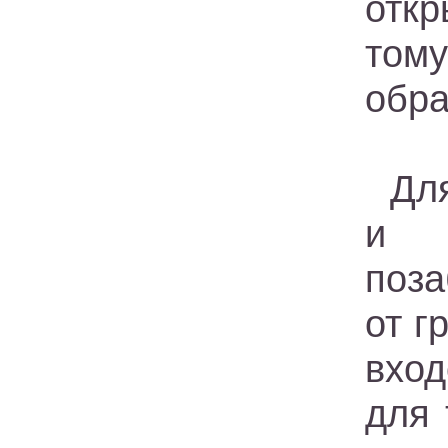
отк
тому
обра
Дл
и н
поза
от г
вход
для 