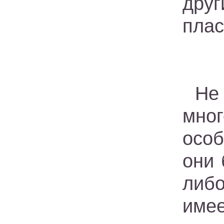
дру
плас
Не
мно
осо
они 
либ
имее