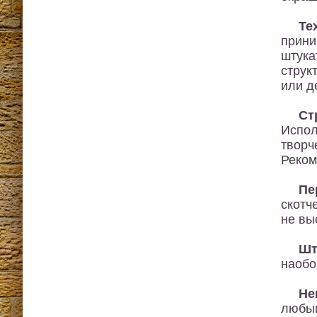
Те
прини
штука
струк
или д
Ст
Испол
творч
Реком
Пе
скотч
не вы
Шт
наобо
Не
любым