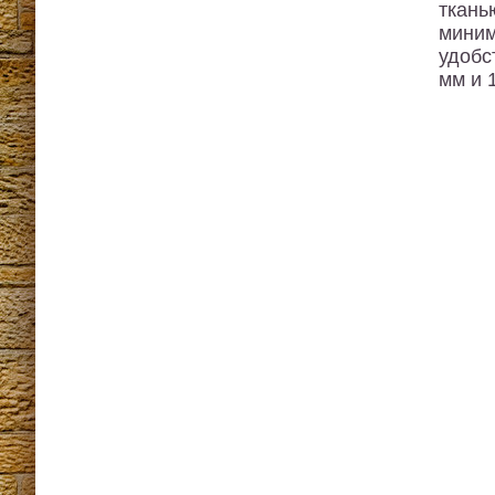
ткань
миним
удобс
мм и 