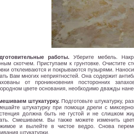
дготовительные работы.
Уберите мебель. Накр
ным скотчем. Приступаем к грунтовке. Очистите с
овки отклеиваются и покрываются пузырями. Наносит
ать Вам многих неприятностей. Она содержит анти
рахованы от проникновения посторонних запах
ородном цвете основания, необходимо дважды нанес
мешиваем штукатурку.
Подготовьте штукатурку, раз
ешайте штукатурку при помощи дрели с миксерно
стенция должна быть не густой и не слишком жид
ать. Смешиваем. Вы также можете изменить цвет
ржимое и вылейте в чистое ведро. Снова перем
ивания штукатурки.