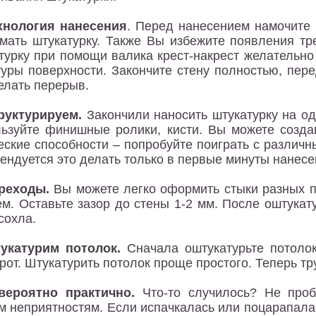
хнология нанесения
. Перед нанесением намочите 
мать штукатурку. Также Вы избежите появления т
турку при помощи валика крест-накрест желательно
туры поверхности. Закончите стену полностью, пере
елать перерыв.
руктурируем.
Закончили наносить штукатурку на од
ьзуйте финишные ролики, кисти. Вы можете созда
еские способности – попробуйте поиграть с различн
ендуется это делать только в первые минуты нанесе
реходы.
Вы можете легко оформить стыки разных п
ем. Оставьте зазор до стены 1-2 мм. После оштукат
сохла.
укатурим потолок.
Сначала оштукатурьте потолок
рот. Штукатурить потолок проще простого. Теперь т
вероятно практично.
Что-то случилось? Не проб
 неприятностям. Если испачкалась или поцарапала