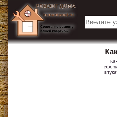
Ка
Ка
сформ
штука