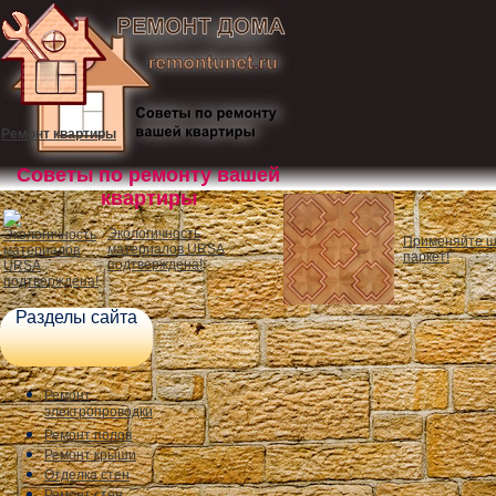
Ремонт квартиры
Советы по ремонту вашей
квартиры
Экологичность
Применяйте ш
материалов URSA
паркет!
подтверждена!
Разделы сайта
Ремонт
электропроводки
Ремонт полов
Ремонт крыши
Отделка стен
Ремонт стен