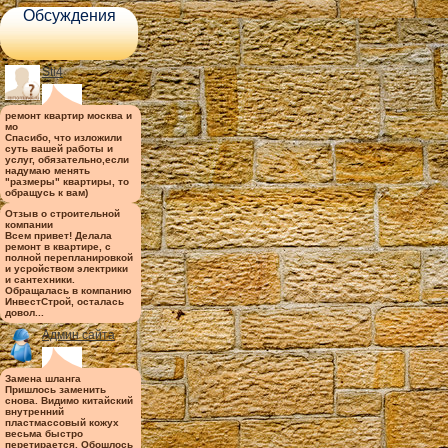
Обсуждения
Sti4
ремонт квартир москва и
мо
Спасибо, что изложили
суть вашей работы и
услуг, обязательно,если
надумаю менять
"размеры" квартиры, то
обращусь к вам)
Отзыв о строительной
компании
Всем привет! Делала
ремонт в квартире, с
полной перепланировкой
и усройством электрики
и сантехники.
Обращалась в компанию
ИнвестСтрой, осталась
довол...
Админ сайта
Замена шланга
Пришлось заменить
снова. Видимо китайский
внутренний
пластмассовый кожух
весьма быстро
перетирается. Обошлось