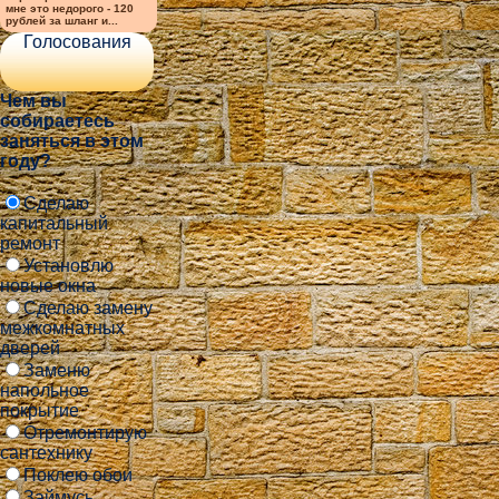
мне это недорого - 120
рублей за шланг и...
Голосования
Чем вы
собираетесь
заняться в этом
году?
Сделаю
капитальный
ремонт
Установлю
новые окна
Сделаю замену
межкомнатных
дверей
Заменю
напольное
покрытие
Отремонтирую
сантехнику
Поклею обои
Займусь