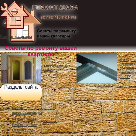
Ремонт квартиры
Советы по ремонту вашей
квартиры
Как сдел
одноуро
Межкомнатные
потолок 
двери
гипсокар
зале?
Разделы сайта
Ремонт
электропроводки
Ремонт полов
Ремонт крыши
Отделка стен
Ремонт стен