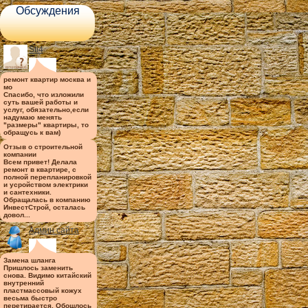
Обсуждения
Sti4
ремонт квартир москва и
мо
Спасибо, что изложили
суть вашей работы и
услуг, обязательно,если
надумаю менять
"размеры" квартиры, то
обращусь к вам)
Отзыв о строительной
компании
Всем привет! Делала
ремонт в квартире, с
полной перепланировкой
и усройством электрики
и сантехники.
Обращалась в компанию
ИнвестСтрой, осталась
довол...
Админ сайта
Замена шланга
Пришлось заменить
снова. Видимо китайский
внутренний
пластмассовый кожух
весьма быстро
перетирается. Обошлось