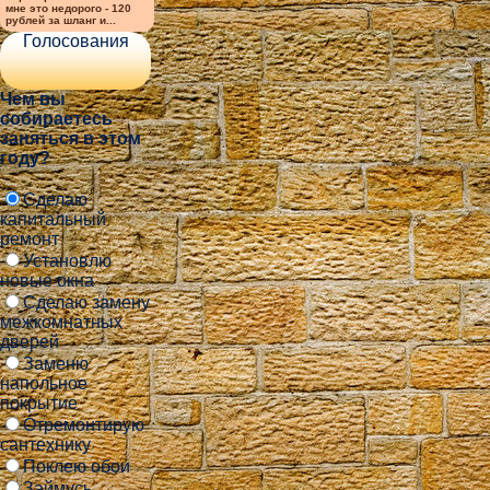
мне это недорого - 120
рублей за шланг и...
Голосования
Чем вы
собираетесь
заняться в этом
году?
Сделаю
капитальный
ремонт
Установлю
новые окна
Сделаю замену
межкомнатных
дверей
Заменю
напольное
покрытие
Отремонтирую
сантехнику
Поклею обои
Займусь