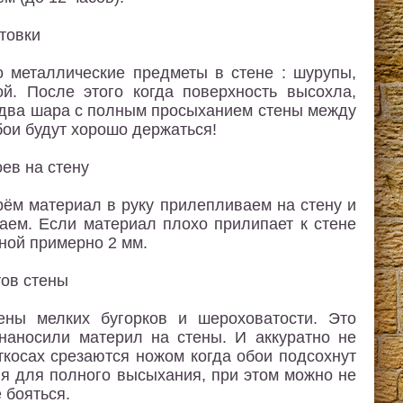
о металлические предметы в стене : шурупы,
й. После этого когда поверхность высохла,
в два шара с полным просыханием стены между
бои будут хорошо держаться!
рём материал в руку прилепливаем на стену и
аем. Если материал плохо прилипает к стене
ной примерно 2 мм.
ны мелких бугорков и шероховатости. Это
 наносили материл на стены. И аккуратно не
ткосах срезаются ножом когда обои подсохнут
ня для полного высыхания, при этом можно не
 бояться.