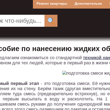
Ремонт квартиры
Дополнительно
собие по нанесению жидких о
едлагаем ознакомиться со стандартной
техникой на
овном для тех людей, которые в первый раз в жизни 
мый первый этап
- это подготовка смеси. Её нужн
ения их на стену. Берём тазик (другая вместительна
ляем туда смесь (предварительно встряхнув), но 
 первым высыпать в воду и расколотить. На 1 
шиваем смесь руками до получения однородной ма
 всего этого смесь размещаем по пакетам и оставляе