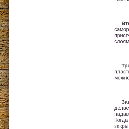
Вт
самор
прист
слоям
Тр
пласт
можно
За
делае
надав
Когда
закры