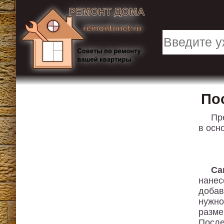
По
Пр
в осн
Са
нанес
добав
нужно
разме
После