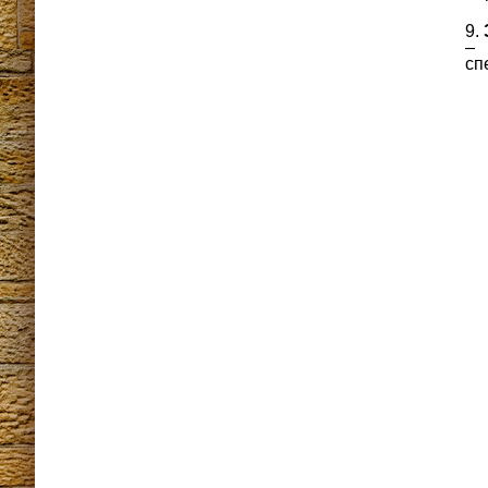
– 
сп