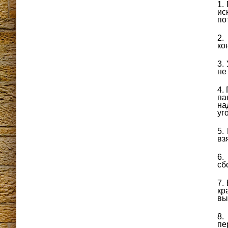
ис
по
ко
не
па
на
уг
вз
сб
кр
вы
пе