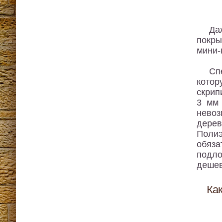
Да
покры
мини-
Сп
котор
скрип
3 мм 
невоз
дерев
Полиэ
обяза
подло
дешев
Ка