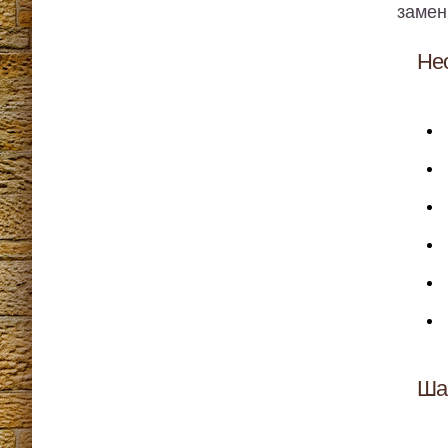
замен
Не
Шаг