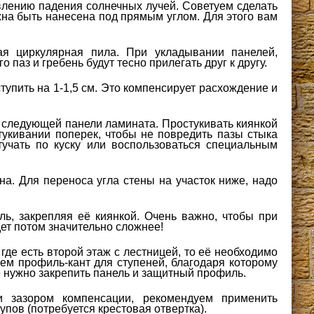
лению падения солнечных лучей. Советуем сделать
жна быть нанесена под прямым углом. Для этого вам
ая циркулярная пила. При укладывании панелей,
го паз и гребень будут тесно прилегать друг к другу.
тупить на 1-1,5 см. Это компенсирует расхождение и
 следующей панели ламината. Простукивать киянкой
стукивании поперек, чтобы не повредить пазы стыка
тучать по куску или воспользоваться специальным
на. Для переноса угла стены на участок ниже, надо
ь, закрепляя её киянкой. Очень важно, чтобы при
дет потом значительно сложнее!
где есть второй этаж с лестницей, то её необходимо
ем профиль-кант для ступеней, благодаря которому
 нужно закрепить панель и защитный профиль.
 зазором компенсации, рекомендуем применить
пов (потребуется крестовая отвертка).