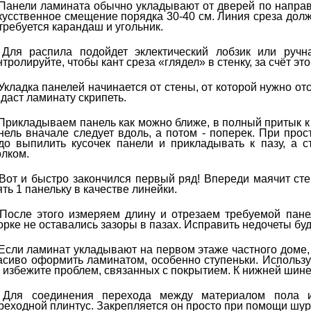
Панели ламината обычно укладывают от дверей по направ
кусственное смещение порядка 30-40 см. Линия среза дол
требуется карандаш и угольник.
Для распила подойдет эклектический лобзик или ручн
нтролируйте, чтобы кант среза «глядел» в стенку, за счёт это
Укладка панелей начинается от стены, от которой нужно отс
 даст ламинату скрипеть.
Прикладываем панель как можно ближе, в полный притык к
нель вначале следует вдоль, а потом - поперек. При про
до выпилить кусочек панели и прикладывать к пазу, а с
олком.
Вот и быстро закончился первый ряд! Впереди маячит сте
ять 1 панельку в качестве линейки.
После этого измеряем длину и отрезаем требуемой панел
орке не оставались зазоры в пазах. Исправить недочеты бу
Если ламинат укладывают на первом этаже частного доме, 
асиво оформить ламинатом, особенно ступеньки. Использу
 избежите проблем, связанных с покрытием. К нижней шине
Для соединения перехода между материалом пола и
реходной плинтус. Закрепляется он просто при помощи шуру