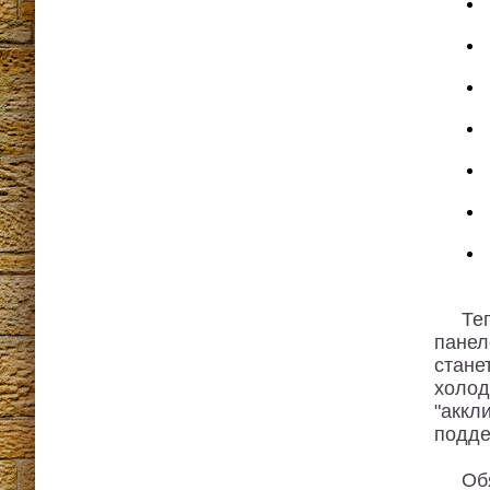
Те
панел
стане
холод
"аккл
подде
Об