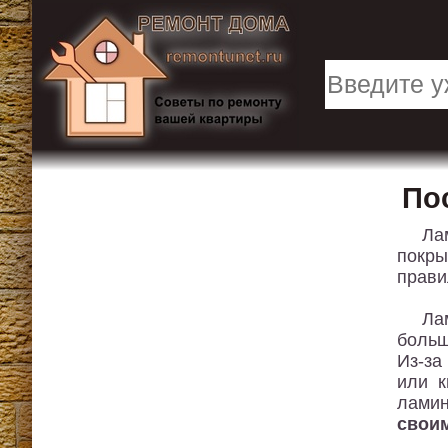
По
Ла
покры
прави
Ла
больш
Из-за
или к
ламин
свои