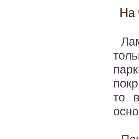
На 
Ла
тол
парк
покр
то 
осно