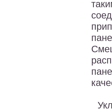
так
сое
при
пан
Сме
рас
пан
каче
Ук