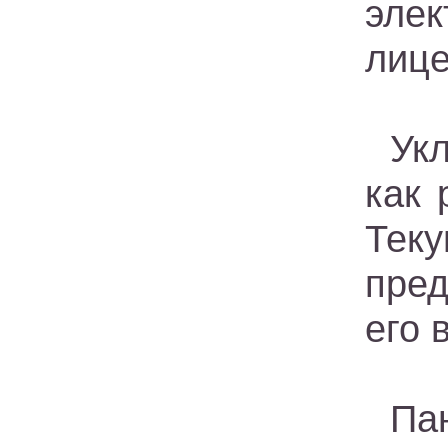
эле
лице
Ук
как 
Тек
пре
его 
Па