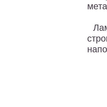
мета
Ла
стр
напо