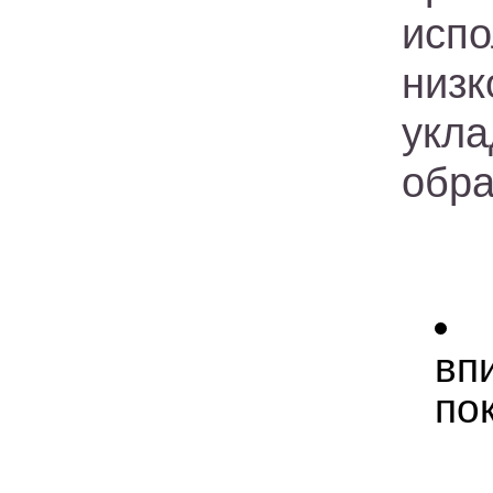
испо
низ
укл
обра
вп
по