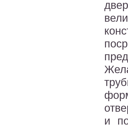
две
вел
конс
пос
пре
Жела
тру
фор
отве
и п