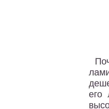
По
лам
деш
его 
высо