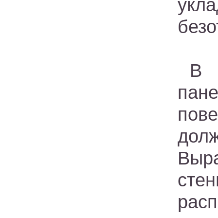
укл
безо
В 
пане
пов
дол
Выр
сте
расп