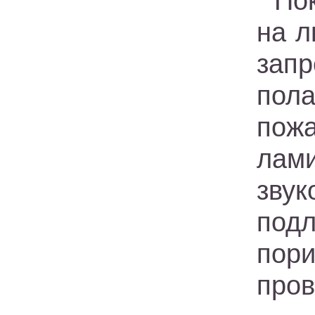
По
на л
запр
пола
пожа
лам
зву
под
пор
пров