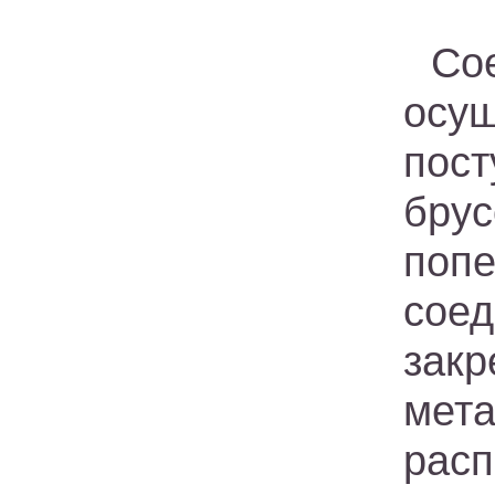
С
осу
пост
бру
попе
сое
зак
мет
рас