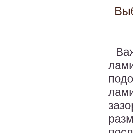
Выб
Ва
лам
подо
лам
заз
раз
пос