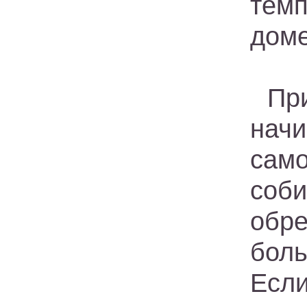
темп
доме
Пр
нач
сам
соби
обре
боль
Если