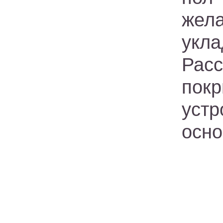
жела
укл
Рас
пок
уст
осно