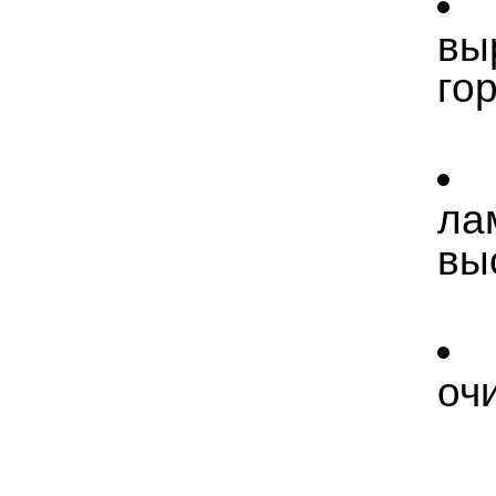
вы
го
ла
вы
оч