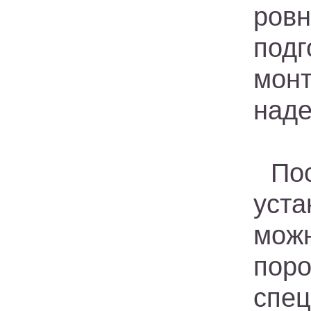
ровн
под
мон
наде
По
уст
мож
пор
спе