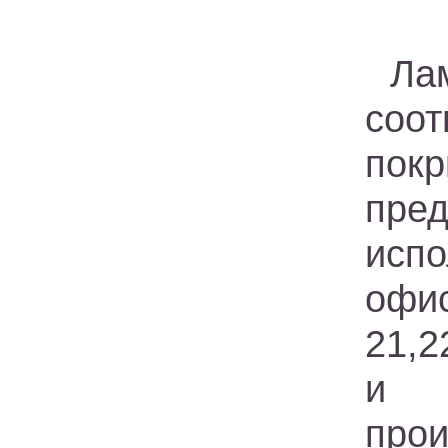
Ла
соо
по
пр
исп
офис
21,2
и т
про