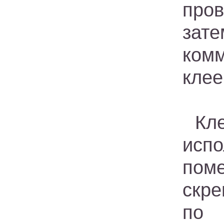
пров
зат
ком
клее
Кл
исп
пом
скр
по 