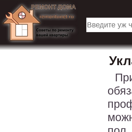
Укл
Пр
об
про
мож
пол