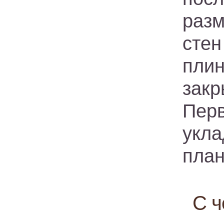
разм
сте
пли
закр
Пер
укла
план
С ч