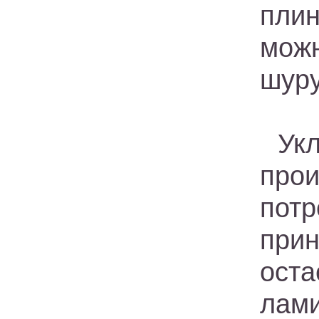
пли
можн
шуру
Ук
про
пот
при
ост
лам