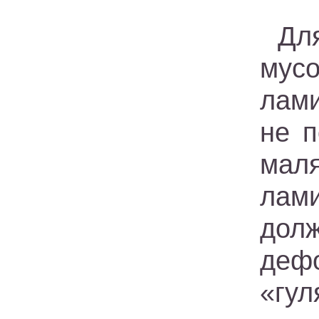
Дл
мус
лами
не п
маля
лами
долж
деф
«гу