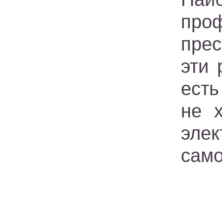
про
прес
эти 
есть
не 
эле
само