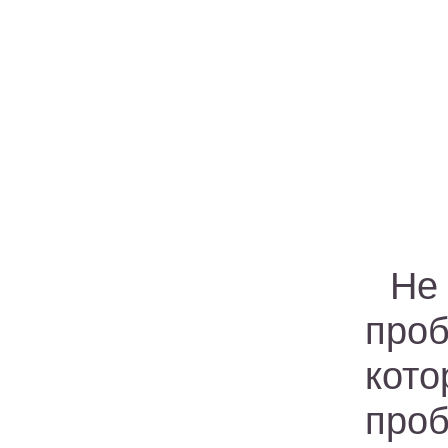
Не
про
кото
проб