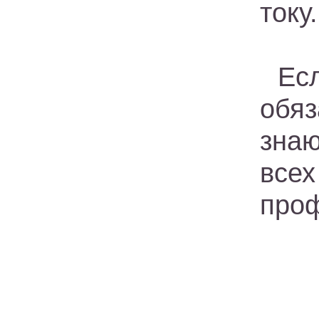
току.
Ес
обяз
зна
все
проф