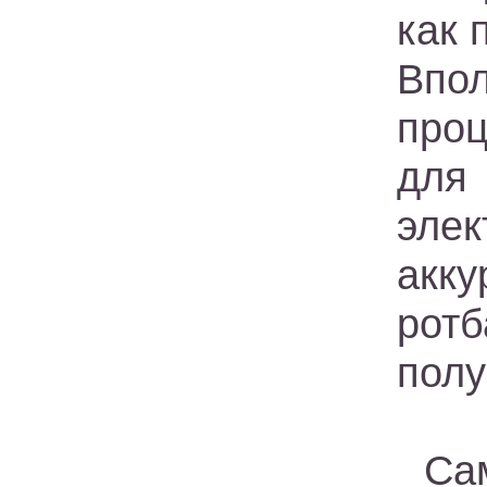
как 
Впол
проц
для
эле
акк
рот
полу
Са