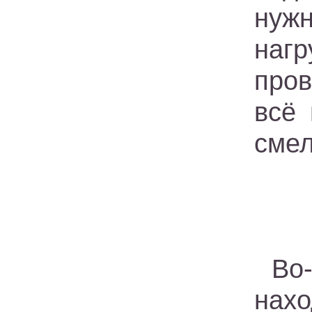
нуж
нагр
пров
всё
смел
Во
нахо