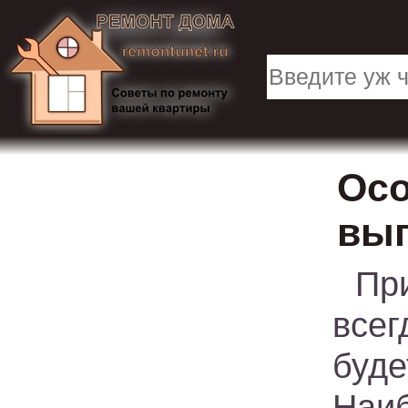
Осо
вып
Пр
всег
буд
На