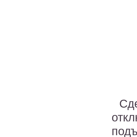
Сд
отк
под