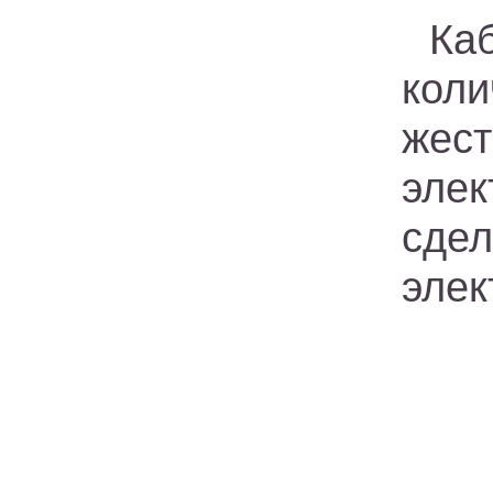
Ка
кол
жес
эле
сде
элек