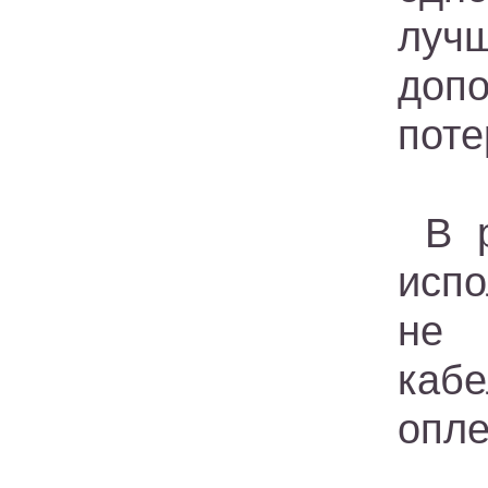
луч
доп
поте
В 
испо
не 
каб
опле