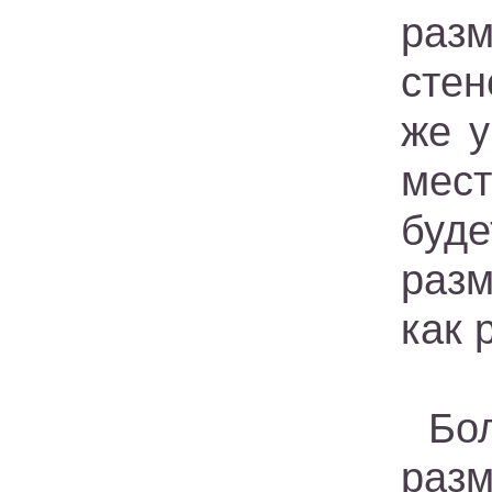
разм
стен
же 
мес
буде
раз
как 
Бо
раз