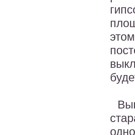
гип
пло
это
пос
вык
буде
В
ста
одно