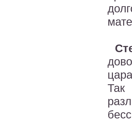
дол
мате
Ст
дово
цара
Так
раз
бесс