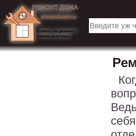
Рем
Ко
воп
Ведь
себя
отд