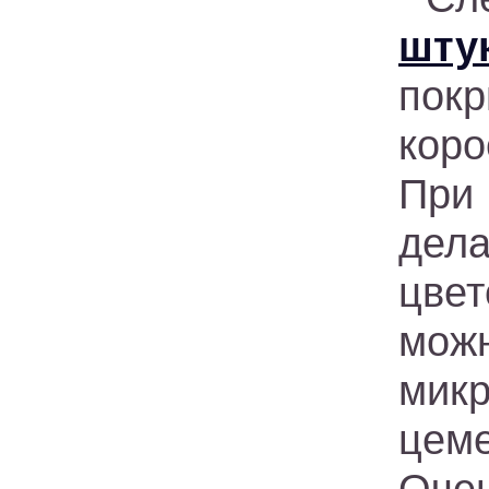
шту
пок
коро
При
дел
цве
мож
мик
цем