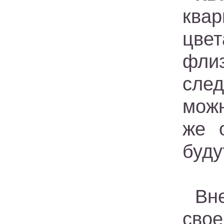
ква
цве
фли
след
можн
же 
буду
Вн
свое