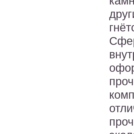
кам
друг
гнёт
Сфе
вну
офор
про
ком
отли
проч