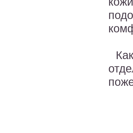
кож
под
комф
Ка
отд
поже