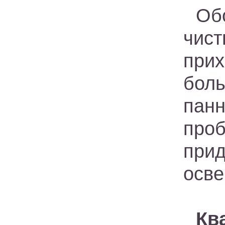
Об
чист
прих
бол
пан
проб
при
осве
Кв