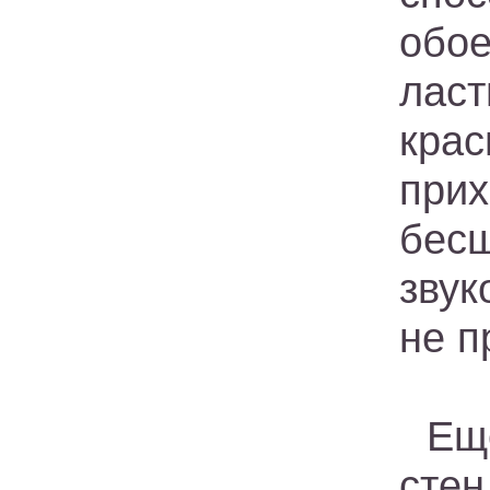
обо
лас
кра
при
бе
зву
не п
Ещ
сте