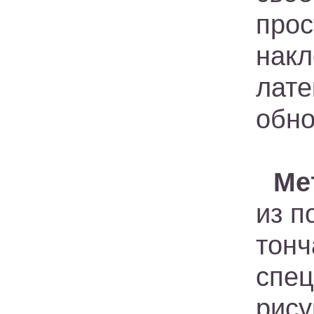
прос
нак
лат
обно
Ме
из п
тон
спе
рис