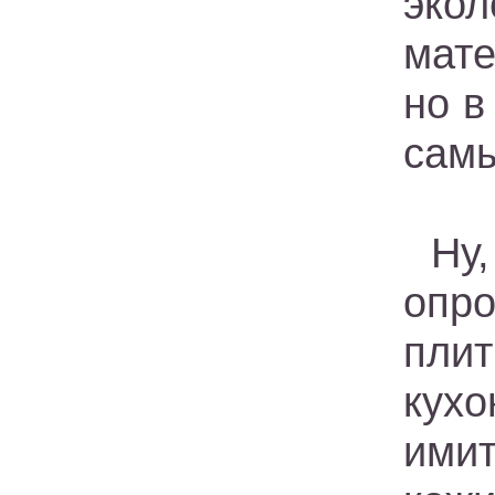
экол
мате
но в
самы
Ну
опр
пли
кух
ими