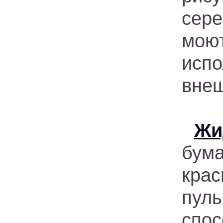
сер
мою
исп
внеш
Жи
бум
крас
пул
спо