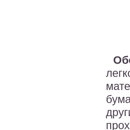
Об
лег
мат
бум
дру
прох