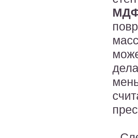
МД
пов
мас
мож
дел
мен
счи
пре
Сл