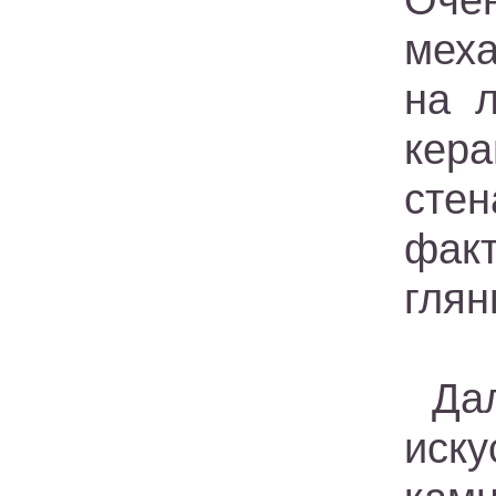
Оче
меха
на л
кера
стен
фак
глян
Да
иску