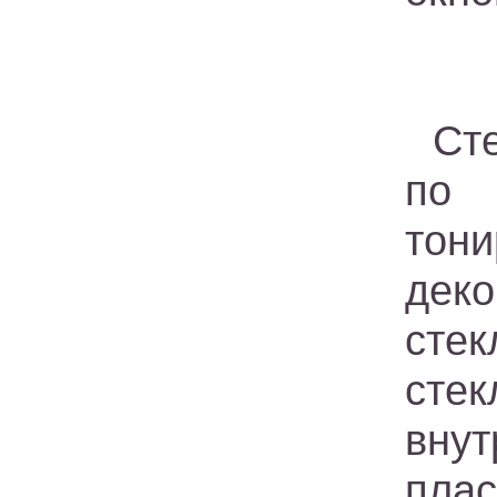
Ст
по 
тон
дек
сте
сте
вну
пла