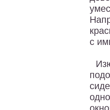
уме
Нап
крас
с им
Из
под
сид
одн
окно