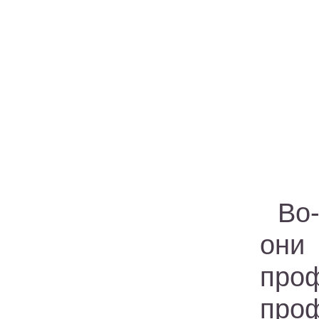
Во-
они
про
проф