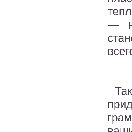
тепл
— н
ста
всег
Та
при
гра
ваш