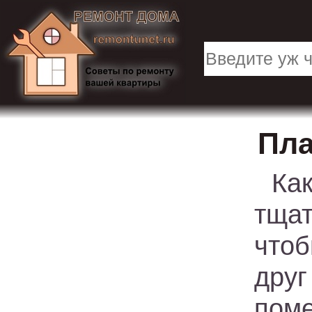
Пла
Ка
тщат
чтоб
дру
пом