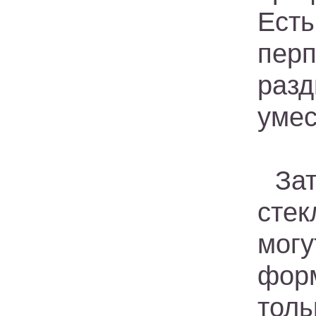
Ес
пер
раз
умес
За
стек
мог
форм
тол