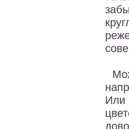
заб
кру
реж
сове
Мож
нап
Или
цвет
дов