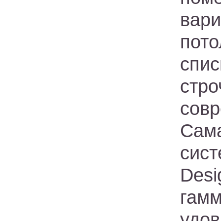
вари
пото
спи
стр
сов
Сам
сист
Desi
гамм
удо