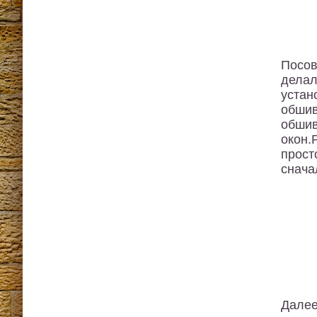
Посов
делал
устан
обшив
обшив
окон.
прост
снача
Далее