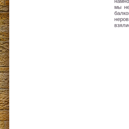
намно
мы не
балко
неров
взяли