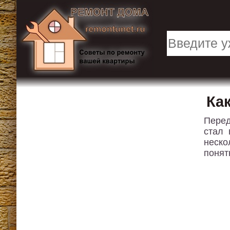
Ка
Перед
стал 
неско
понят