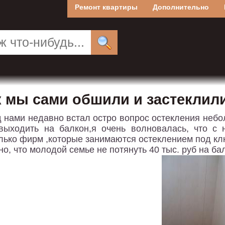
Ремонт квартиры
Дополнительно
к мы сами обшили и застеклил
 нами недавно встал остро вопрос остекления небол
выходить на балкон,я очень волновалась, что с 
лько фирм ,которые занимаются остеклением под клю
но, что молодой семье не потянуть 40 тыс. руб на ба