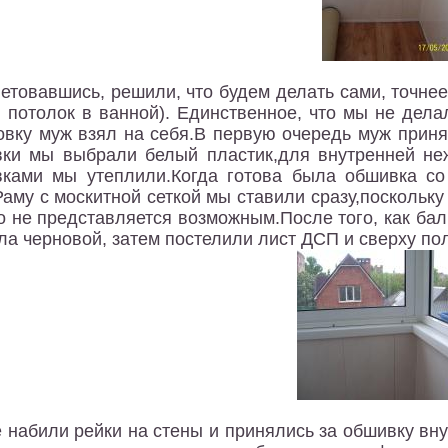
етовавшись, решили, что будем делать сами, точнее
 потолок в ванной). Единственное, что мы не делал
овку муж взял на себя.В первую очередь муж прин
ки мы выбрали белый пластик,для внутренней не
ками мы утеплили.Когда готова была обшивка со
Раму с москитной сеткой мы ставили сразу,поскольку
о не представляется возможным.После того, как бал
ла черновой, затем постелили лист ДСП и сверху п
 набили рейки на стены и принялись за обшивку вну