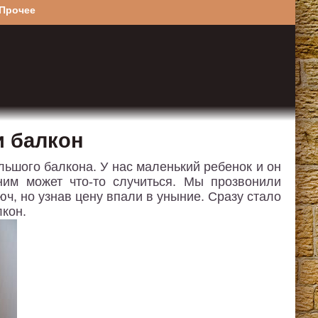
Прочее
и балкон
ьшого балкона. У нас маленький ребенок и он
ним может что-то случиться. Мы прозвонили
ч, но узнав цену впали в уныние. Сразу стало
лкон.