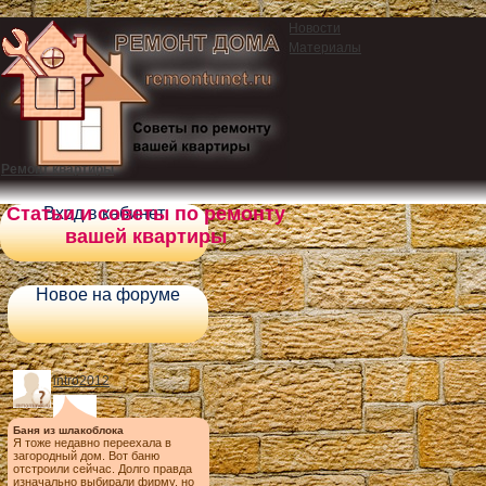
Новости
Материалы
Ремонт квартиры
Статьи и советы по ремонту
Вход в кабинет
вашей квартиры
Новое на форуме
intro2012
Баня из шлакоблока
Я тоже недавно переехала в
загородный дом. Вот баню
отстроили сейчас. Долго правда
изначально выбирали фирму, но