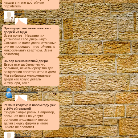
нашли в итоге достойную
http://terem...
tima555
Преимущества межкомнатных
дверей из МДФ
Всем привет. Недавно и я
установил себе дверь мдф.
Согласен с вами двери отличные,
они не проседают и устойчивы к
микроклимату квартиры. Всем
рекоменд...
Выбор межкомнотной двери
Дверь всегда была чем-то
большим, нежели средство для
разделения пространства в доме.
Мы выбираем межкомнатные
двери как яркую деталь
интерьера, как с...
Админ сайта
Ремонт квартир в новом году уже
с 20%-ой скидкой
Скидка скидке рознь. Например,
повышая цены на услуги
согласно инфляции и потом
делая скидку фирма в итоге
ничего не сбавляет.
intro2012