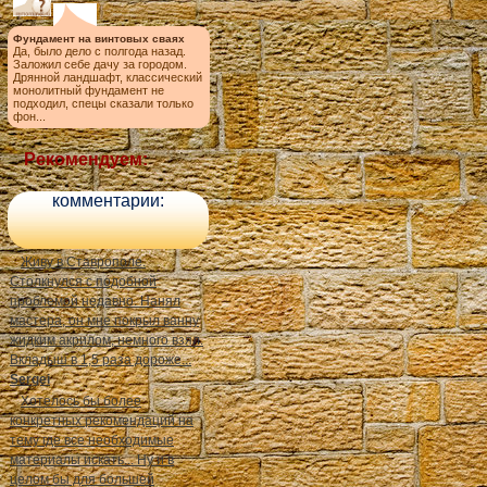
Фундамент на винтовых сваях
Да, было дело с полгода назад.
Заложил себе дачу за городом.
Дрянной ландшафт, классический
монолитный фундамент не
подходил, спецы сказали только
фон...
Рекомендуем:
комментарии:
Живу в Ставрополе.
Столкнулся с подобной
проблемой недавно. Нанял
мастера, он мне покрыл ванну
жидким акрилом, немного взял.
Вкладыш в 1,5 раза дороже...
Sergei
Хотелось бы более
конкретных рекомендаций на
тему где все необходимые
материалы искать... Ну и в
целом бы для большей