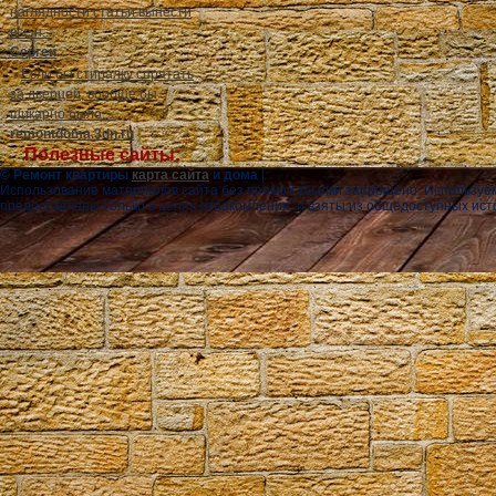
наглядности статьи вынести
все н...
Сергей
Если бы стиралку спрятать
за дверцей, вообще бы
шикарно было....
remontdoma.3dn.ru
Полезные сайты:
© Ремонт квартиры
карта сайта
и дома
|
Использование материалов сайта без прямой ссылки запрещено. Используе
предоставлены только в целях ознакомления, и взяты из общедоступных ист