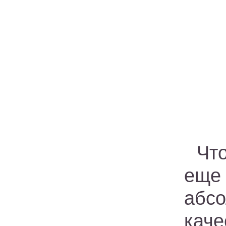
Что
еще 
абс
кач