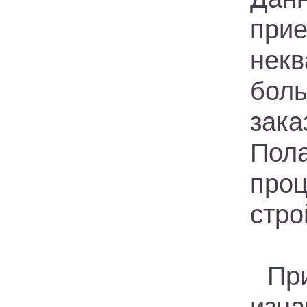
при
нек
бол
зака
Пол
про
стро
Пр