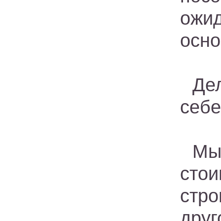
ожи
осно
Де
себе
Мы
стои
стр
друг