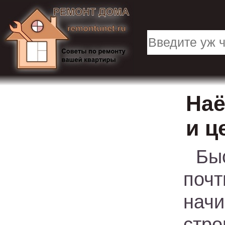
Наё
и ц
Бы
поч
нач
стро