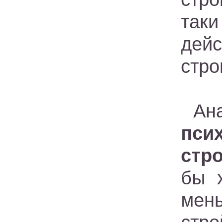
таки
дей
стро
Ан
пси
стр
бы 
мен