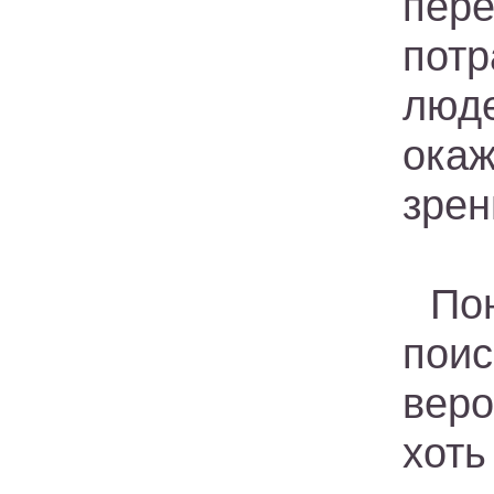
пере
пот
люде
ока
зрен
По
поис
веро
хот