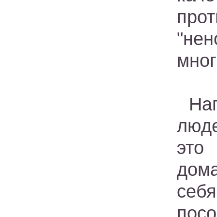
про
"нен
мног
На
люде
это
дом
себя
пос