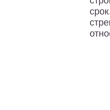
стр
сро
стре
отно