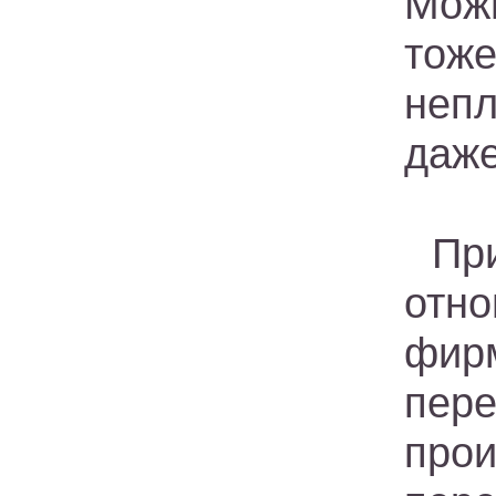
Можн
тож
непл
даже
Пр
отн
фир
пер
про