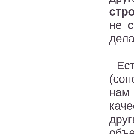
стр
не с
дела
Ес
(соп
нам 
кач
друг
объе