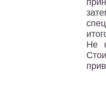
при
зат
спец
итог
Не 
Сто
прив