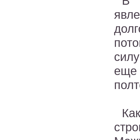
В 
явле
дол
пот
силу
еще 
полт
Ка
стр