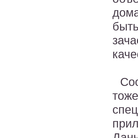
дома
быт
зача
каче
Со
тож
спе
прил
Дан