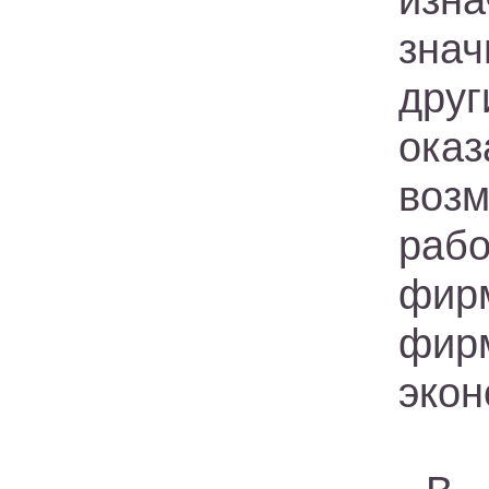
изна
зна
друг
ока
воз
раб
фир
фир
экон