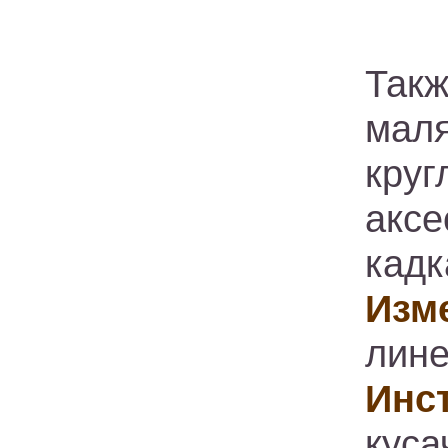
Так
мал
кру
аксе
кадк
Изм
лине
Инс
куса