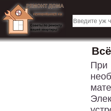
Всё
При
нео
мате
Эле
уст