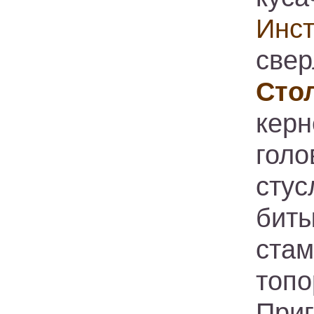
Инст
свер
Сто
кер
голо
стус
бит
стам
топо
Приг