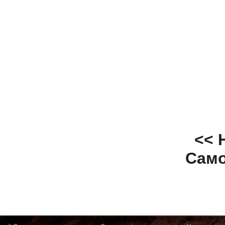
<< 
Само