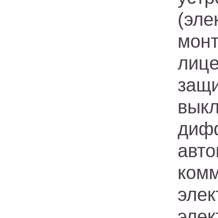
(эл
монт
лиц
защ
вык
диф
авто
комм
элек
эле