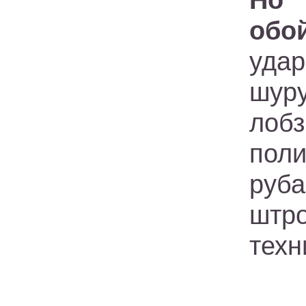
Но 
обо
уда
шуру
лоб
поли
руб
штр
техн