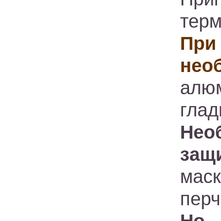
терм
При
нео
алюм
глад
Нео
защ
мас
перч