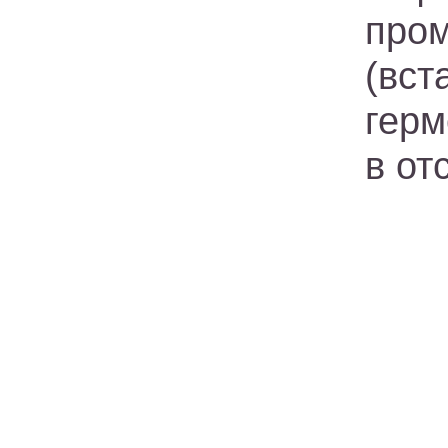
про
(вс
герм
в от