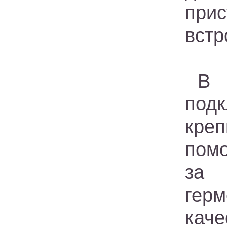
при
встр
В 
подк
креп
помо
за 
гер
каче