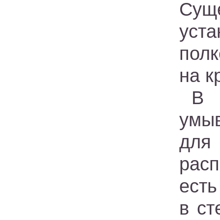
Суще
уста
полк
на к
В 
умыв
дл
расп
есть
в ст