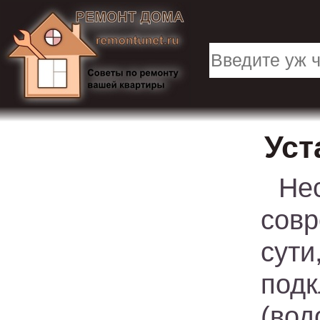
Уст
Не
совр
сут
под
(во