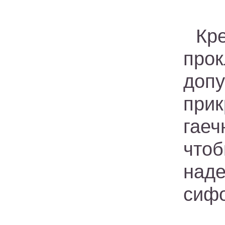
Кр
про
доп
при
гае
что
над
сифо