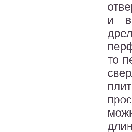
отве
и в
дрел
перф
то п
свер
пли
про
можн
дли