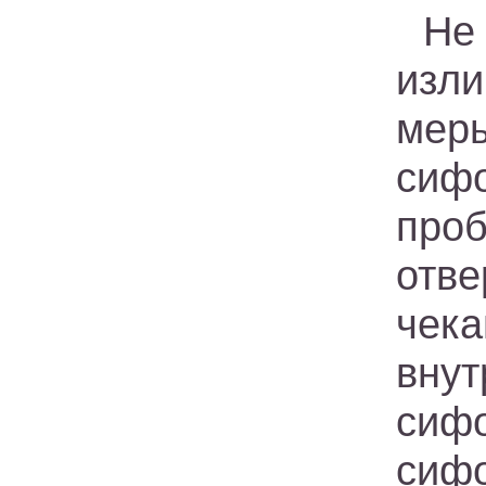
Не
изли
меры
сиф
про
отв
чек
вну
сиф
сиф