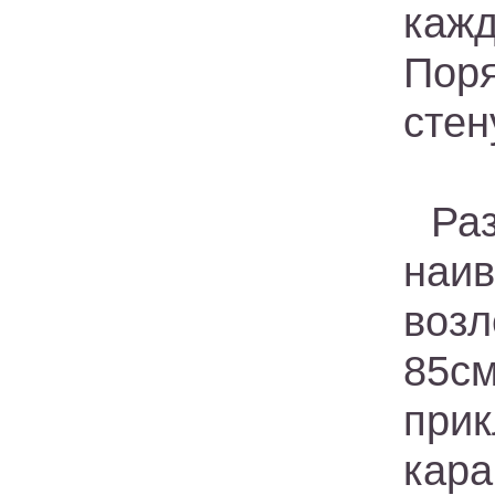
каж
Пор
стен
Ра
наи
возл
85с
при
кар