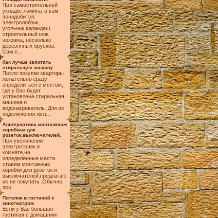
При самостоятельной
укладке ламината вам
понадобится:
электролобзик,
угольник,карандаш,
строительный нож,
ножовка, несколько
деревянных брусков.
Сам п...
Как лучше запитать
стиральную машину
После покупки квартиры
желательно сразу
определиться с местом,
где у Вас будет
установлена стиральная
машина и
водонагреватель. Для их
подключения жел...
Альтернатива монтажным
коробкам для
розеток,выключателей.
При увеличении
электроточек в
комнате,на
определенные места
ставим монтажные
коробки для розеток и
выключателей,предлагаю
их не покупать .Обычно
при ...
Потолок в гостиной с
кинотеатром
Если у Вас большая
гостиная с домашним