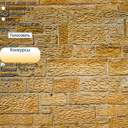
но не в этом году
Собираюсь в
следующем
Не
устанавливал и не
буду
Результаты
Конкурсы
Конкурс пока не
намечен
Все конкурсы