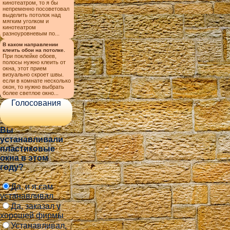
кинотеатром, то я бы
непременно посоветовал
выделить потолок над
мягким уголком и
кинотеатром
разноуровневым по...
В каком направлении
клеить обои на потолке.
При поклейке обоев,
полосы нужно клеить от
окна, этот прием
визуально скроет швы.
если в комнате несколько
окон, то нужно выбрать
более светлое окно...
Голосования
Вы
устанавливали
пластиковые
окна в этом
году?
Да, и я сам
устанавливал
Да, заказал у
хорошей фирмы
Устанавливал,