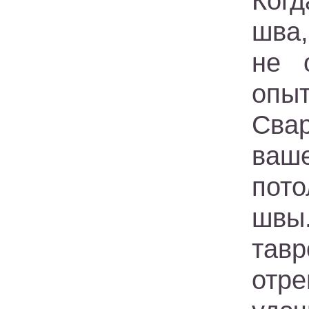
Когд
шва,
не 
опы
Свар
ваш
пот
швы
тав
отре