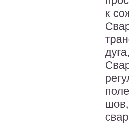
прос
к со
Сва
тра
дуга
Свар
рег
пол
шов
свар