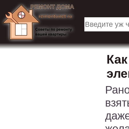
Как
эле
Рано
взя
даж
жел