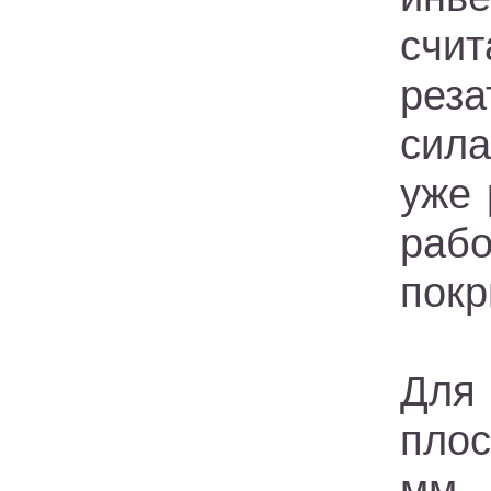
счи
реза
сила
уже 
раб
покр
Для 
плос
мм,