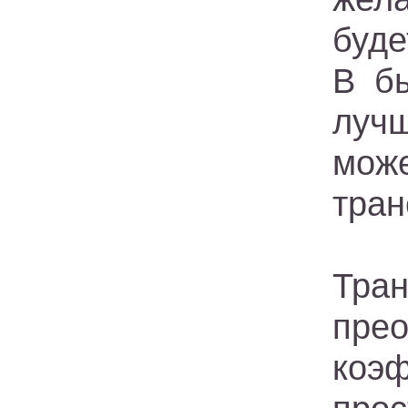
буде
В б
лучш
мож
тран
Тран
прео
коэ