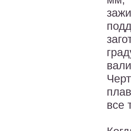
заж
под
заг
гра
вали
Черт
плав
все 