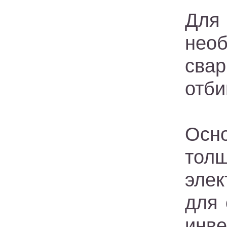
Для
нео
сва
отби
Осн
тол
элек
для 
инве