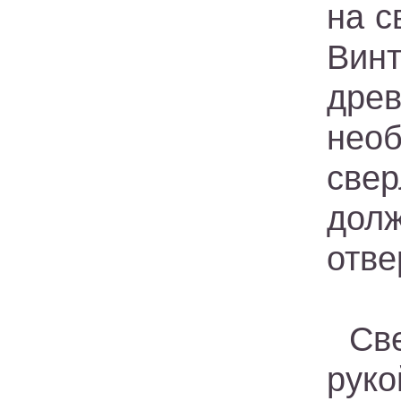
на с
Вин
дре
нео
све
дол
отве
Св
руко