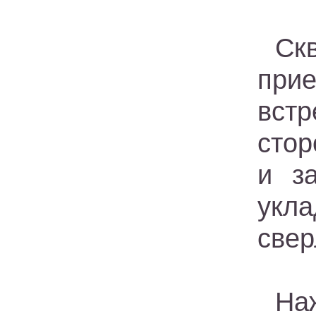
Ск
прие
вст
стор
и з
укл
свер
На