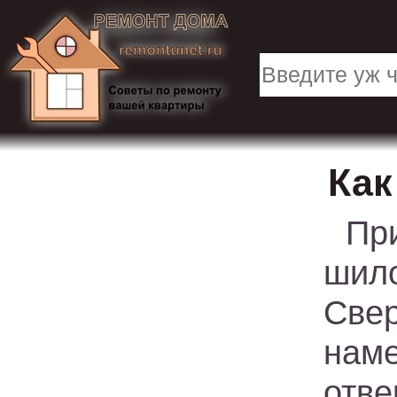
Как
Пр
шил
Све
нам
отве