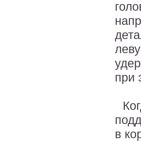
голо
нап
дет
лев
уде
при 
Ко
подд
в ко