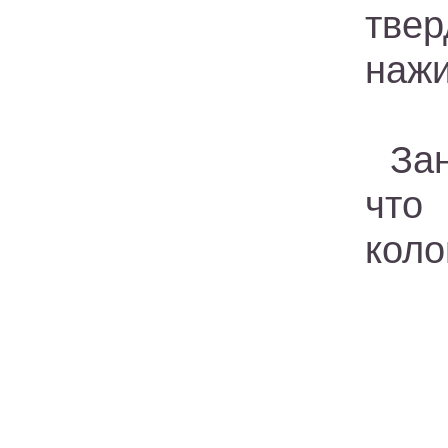
твер
нажи
За
что
коло