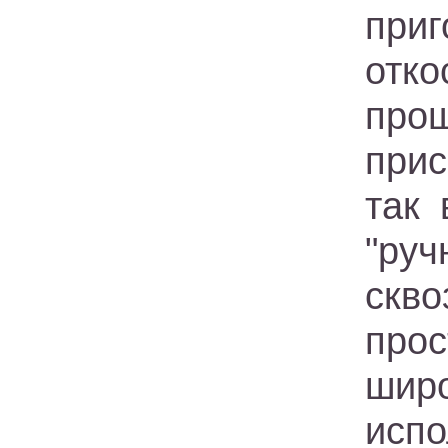
при
отко
прощ
прис
так 
"ру
скв
про
широ
исп