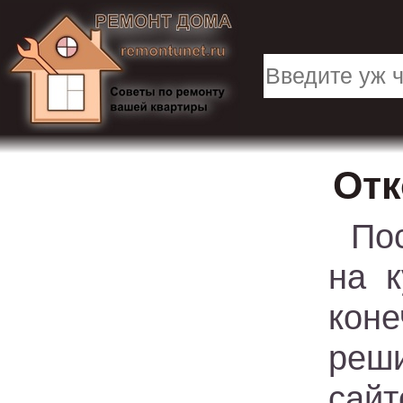
Отк
По
на 
коне
реши
сайт