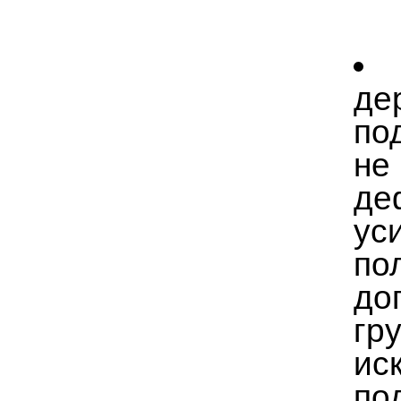
де
по
не
де
ус
по
до
гр
ис
по