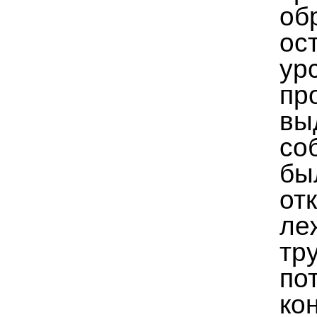
об
ос
у
п
вы
со
бы
от
ле
тр
по
ко