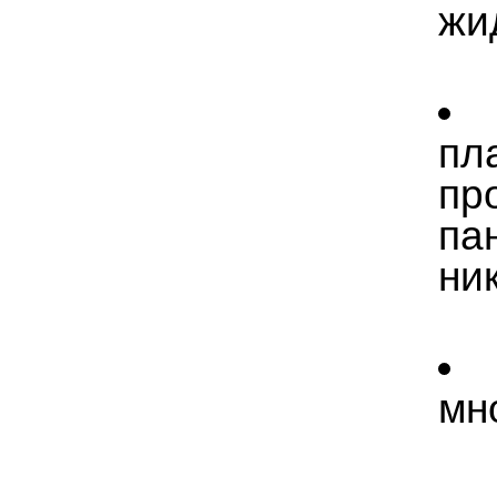
жи
пл
пр
па
ни
мн