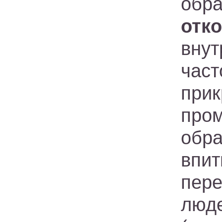
обр
отк
внут
час
при
пром
обра
впит
пере
люд