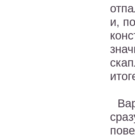
отпа
и, п
конс
зна
скап
итог
Ва
сра
пов