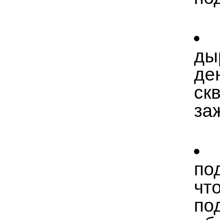
ды
де
ск
за
по
чт
по