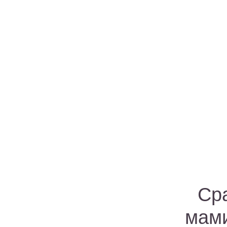
Ср
мам