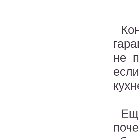
Ко
гара
не п
если
кухн
Ещ
поче