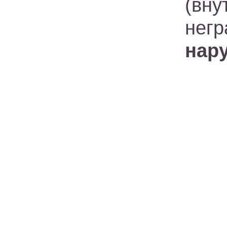
(вн
негр
нар