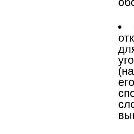
об
от
дл
уг
(н
ег
сп
сл
вы