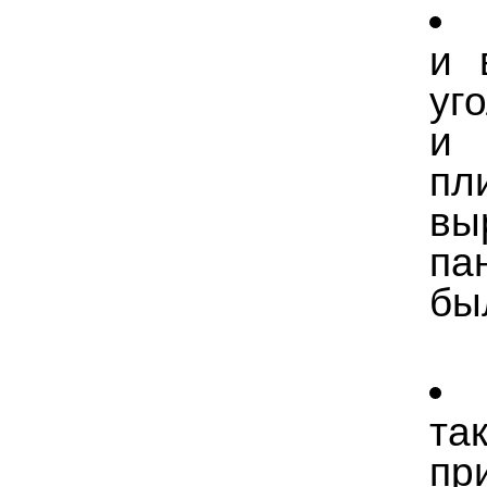
и 
уг
и 
пл
вы
па
бы
та
пр