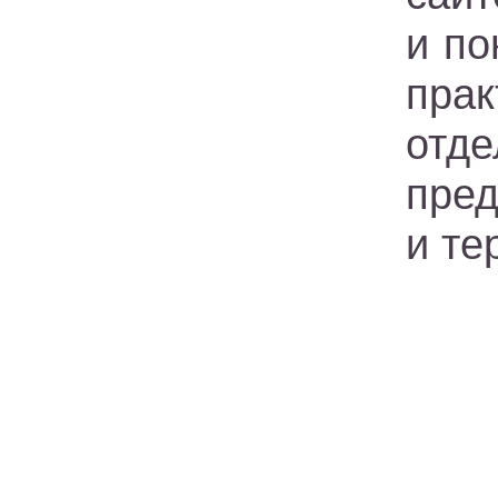
и по
пра
отд
пред
и те