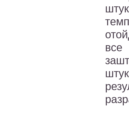
шту
тем
ото
все
заш
штук
рез
разр