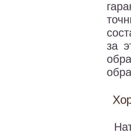
гара
точ
сост
за э
обр
обра
Хор
На