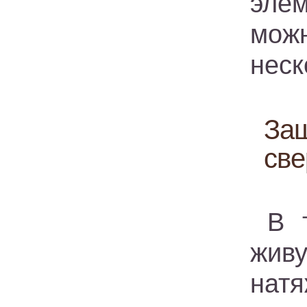
эле
мож
неск
Защ
све
В 
жив
нат