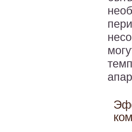
нео
пер
несо
могу
тем
апар
Эфф
ком