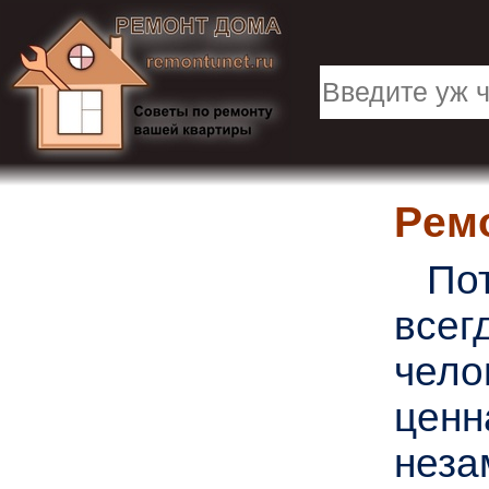
Рем
Пото
всег
чело
ценн
неза