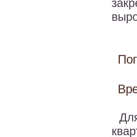
зак
выро
Пог
Вре
Дл
квар