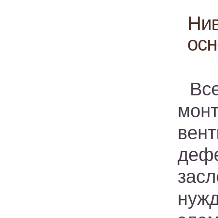
Нив
осн
Вс
мо
вен
деф
зас
нужд