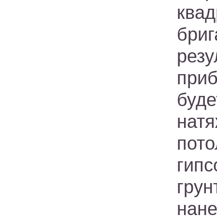
ква
бри
рез
при
буде
нат
пот
гип
гру
нане