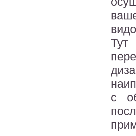
осущ
ваш
видо
Тут
пер
диза
наип
с о
пос
при