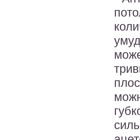
пот
кол
умуд
мож
три
пло
мож
гу
сил
ацет