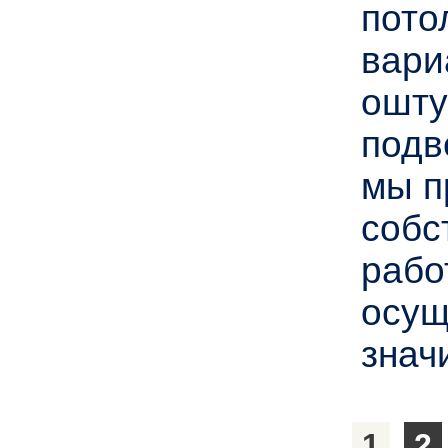
пото
вари
ошту
подв
мы п
собс
рабо
осущ
знач
1
2