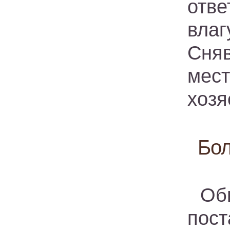
отв
вла
Сняв
мест
хозя
Бол
Обы
пос