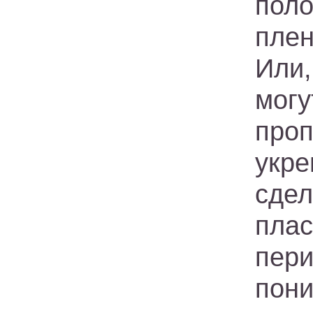
пол
пле
Или,
мог
проп
укр
сде
пл
пер
пони