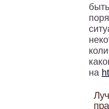
быт
поря
ситу
нек
кол
како
на
h
Луч
пра