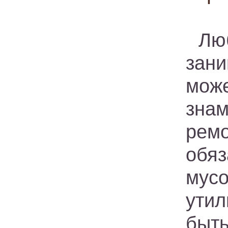
Лю
зан
мож
знам
рем
обя
мус
утил
быт