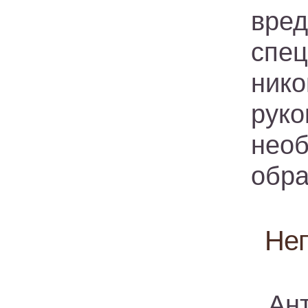
вре
спе
ник
рук
нео
обра
Неп
Ан