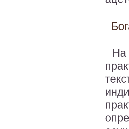
Бог
На
пра
текс
инд
прак
опр