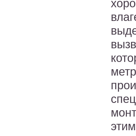
хор
вла
выд
вызв
кото
мет
про
спе
мон
эти