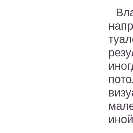
Вл
нап
туал
резу
ино
пот
виз
мал
иной