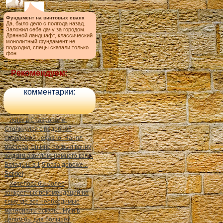
Фундамент на винтовых сваях
Да, было дело с полгода назад.
Заложил себе дачу за городом.
Дрянной ландшафт, классический
монолитный фундамент не
подходил, спецы сказали только
фон...
Рекомендуем:
комментарии:
Живу в Ставрополе.
Столкнулся с подобной
проблемой недавно. Нанял
мастера, он мне покрыл ванну
жидким акрилом, немного взял.
Вкладыш в 1,5 раза дороже...
Sergei
Хотелось бы более
конкретных рекомендаций на
тему где все необходимые
материалы искать... Ну и в
целом бы для большей