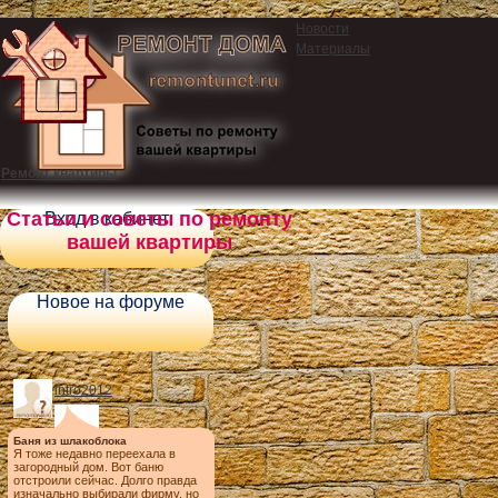
Новости
Материалы
Ремонт квартиры
Статьи и советы по ремонту
Вход в кабинет
вашей квартиры
Новое на форуме
intro2012
Баня из шлакоблока
Я тоже недавно переехала в
загородный дом. Вот баню
отстроили сейчас. Долго правда
изначально выбирали фирму, но