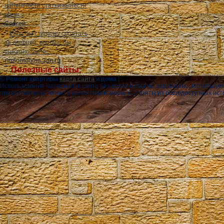
наглядности статьи вынести
все н...
Сергей
Если бы стиралку спрятать
за дверцей, вообще бы
шикарно было....
remontdoma.3dn.ru
Полезные сайты:
© Ремонт квартиры
карта сайта
и дома
|
Использование материалов сайта без прямой ссылки запрещено. Используе
предоставлены только в целях ознакомления, и взяты из общедоступных ист