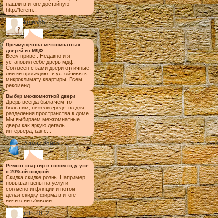
нашли в итоге достойную
http://terem...
tima555
Преимущества межкомнатных
дверей из МДФ
Всем привет. Недавно и я
установил себе дверь мдф.
Согласен с вами двери отличные,
они не проседают и устойчивы к
микроклимату квартиры. Всем
рекоменд...
Выбор межкомнотной двери
Дверь всегда была чем-то
большим, нежели средство для
разделения пространства в доме.
Мы выбираем межкомнатные
двери как яркую деталь
интерьера, как с...
Админ сайта
Ремонт квартир в новом году уже
с 20%-ой скидкой
Скидка скидке рознь. Например,
повышая цены на услуги
согласно инфляции и потом
делая скидку фирма в итоге
ничего не сбавляет.
intro2012