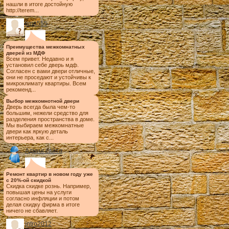
нашли в итоге достойную
http://terem...
tima555
Преимущества межкомнатных
дверей из МДФ
Всем привет. Недавно и я
установил себе дверь мдф.
Согласен с вами двери отличные,
они не проседают и устойчивы к
микроклимату квартиры. Всем
рекоменд...
Выбор межкомнотной двери
Дверь всегда была чем-то
большим, нежели средство для
разделения пространства в доме.
Мы выбираем межкомнатные
двери как яркую деталь
интерьера, как с...
Админ сайта
Ремонт квартир в новом году уже
с 20%-ой скидкой
Скидка скидке рознь. Например,
повышая цены на услуги
согласно инфляции и потом
делая скидку фирма в итоге
ничего не сбавляет.
intro2012