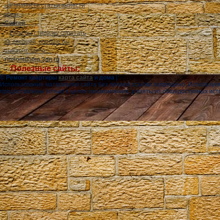
наглядности статьи вынести
все н...
Сергей
Если бы стиралку спрятать
за дверцей, вообще бы
шикарно было....
remontdoma.3dn.ru
Полезные сайты:
© Ремонт квартиры
карта сайта
и дома
|
Использование материалов сайта без прямой ссылки запрещено. Используе
предоставлены только в целях ознакомления, и взяты из общедоступных ист