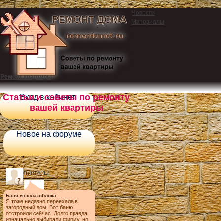
Новости
Материалы
Ремонт квартиры
Статьи и советы по ремонту
Вход в кабинет
вашей квартиры
Новое на форуме
intro2012
Баня из шлакоблока
Я тоже недавно переехала в
загородный дом. Вот баню
отстроили сейчас. Долго правда
изначально выбирали фирму, но