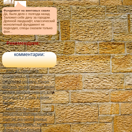
Фундамент на винтовых сваях
Да, было дело с полгода назад.
Заложил себе дачу за городом.
Дрянной ландшафт, классический
монолитный фундамент не
подходил, спецы сказали только
фон...
Рекомендуем:
комментарии:
Живу в Ставрополе.
Столкнулся с подобной
проблемой недавно. Нанял
мастера, он мне покрыл ванну
жидким акрилом, немного взял.
Вкладыш в 1,5 раза дороже...
Sergei
Хотелось бы более
конкретных рекомендаций на
тему где все необходимые
материалы искать... Ну и в
целом бы для большей