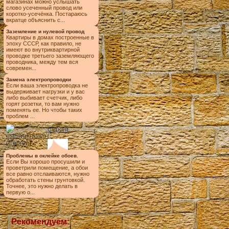
магазинах можно услышать
слово усеченный провод или
коротко-усечёнка. Постараюсь
вкратце объяснить с...
Заземление и нулевой провод
Квартиры в домах построенные в
эпоху СССР, как правило, не
имеют во внутриквартирной
проводке третьего заземляющего
проводника, между тем вся
современ...
Замена электропроводки
Если ваша электропроводка не
выдерживает нагрузки и у вас
либо выбивает счетчик, либо
горят розетки, то вам нужно
поменять ее. Но чтобы таких
проблем ...
Сергей
Проблемы в оклейке обоев.
Если Вы хорошо просушили и
проветрили помещение, а обои
все равно отслаиваются, нужно
обработать стены грунтовкой.
Точнее, это нужно делать в
первую о...
Рекомендуем: