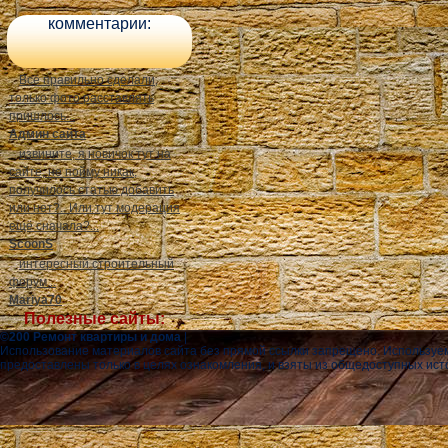
комментарии:
Всё правильно сделали,
только фото расставлять
пришлось...
Админ сайта
извините, я новичок тут на
сайте, не пойму никак,
получилось статью добавить
или нет?.. Или тут модерация
ещё сначала?...
ScoonS
интересный строительный
форум...
Mariya70
Полезные сайты:
©200 Ремонт квартиры и дома
|
Использование материалов сайта без прямой ссылки запрещено. Используе
предоставлены только в целях ознакомления, и взяты из общедоступных ист