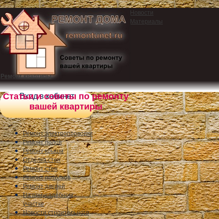
Новости
Материалы
Ремонт квартиры
Статьи и советы по ремонту
Вход в кабинет
вашей квартиры
Ремонт электропроводки
Ремонт полов
Ремонт крыши
Отделка стен
Ремонт стен
Ремонт потолков
Ремонт дверей
На приусадебном
участке
Новости строительного