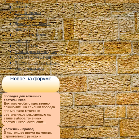
мира
Ремонт окон
Строительные
материалы
Дизайн и уют вашей
квартиры
Инструменты для
ремонта
Стройка века
Мелкий ремонт по дому
Отделка помещений
Премудрости сантехники
Загородный дом
Новое на форуме
проводка для точечных
светильников
Для того чтобы существенно
сэкономить на сечении провода
при монтаже точечных
светильников рекомендую на
этапе выбора точечных
светильников, остановит...
усеченный провод
В настоящее время на многих
строительных рынках и