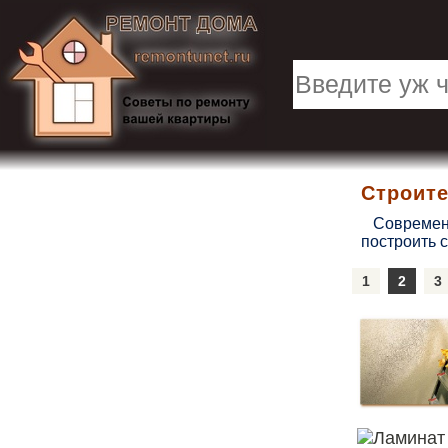
Строит
Современны
построить 
1
2
3